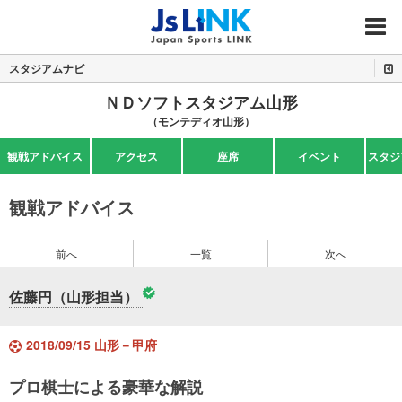
MENU
スタジアムナビ
ＮＤソフトスタジアム山形
（モンテディオ山形）
観戦アドバイス
アクセス
座席
イベント
スタジ
観戦アドバイス
前へ
一覧
次へ
佐藤円（山形担当）
2018/09/15 山形－甲府
プロ棋士による豪華な解説