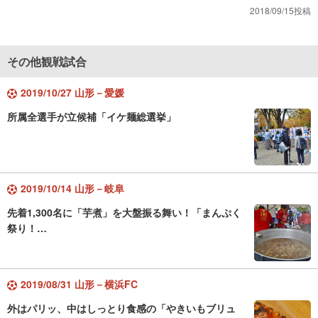
2018/09/15投稿
その他観戦試合
2019/10/27 山形－愛媛
所属全選手が立候補「イケ麺総選挙」
2019/10/14 山形－岐阜
先着1,300名に「芋煮」を大盤振る舞い！「まんぷく
祭り！…
2019/08/31 山形－横浜FC
外はパリッ、中はしっとり食感の「やきいもブリュ