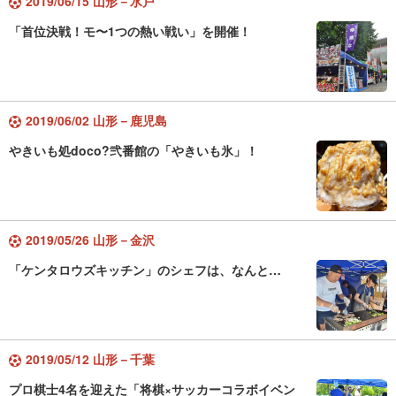
2019/06/15 山形－水戸
「首位決戦！モ〜1つの熱い戦い」を開催！
2019/06/02 山形－鹿児島
やきいも処doco?弐番館の「やきいも氷」！
2019/05/26 山形－金沢
「ケンタロウズキッチン」のシェフは、なんと…
2019/05/12 山形－千葉
プロ棋士4名を迎えた「将棋×サッカーコラボイベン