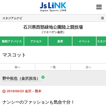
MENU
スタジアムナビ
石川県西部緑地公園陸上競技場
（ツエーゲン金沢）
観戦アドバイス
アクセス
座席
イベント
スタジ
マスコット
前へ
一覧
次へ
野中拓也（金沢担当）
2018/06/23 金沢－熊本
ナンシーのファッションも気合十分！