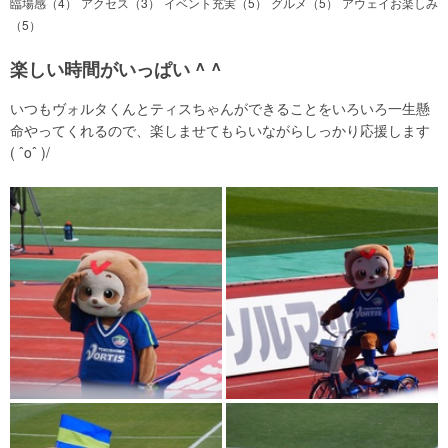
臨場感（4）
アクセス（3）
イベント充実（5）
グルメ（5）
アウェイお楽しみ
（5）
楽しい時間がいっぱい ^ ^
いつもヴォルタくんとティスちゃんができることをいろいろ一生懸
命やってくれるので、楽しませてもらいながらしっかり応援します
( ˆoˆ )/