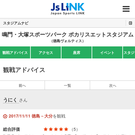
MENU
スタジアムナビ
鳴門・大塚スポーツパーク ポカリスエットスタジアム
（徳島ヴォルティス）
観戦アドバイス
アクセス
座席
イベント
スタジ
観戦アドバイス
前へ
一覧
次へ
うにく
さん
2017/11/11 徳島－大分
を観戦
総合評価
（5）