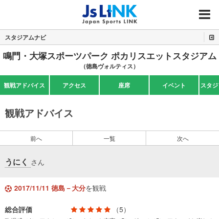
MENU
スタジアムナビ
鳴門・大塚スポーツパーク ポカリスエットスタジアム
（徳島ヴォルティス）
観戦アドバイス
アクセス
座席
イベント
スタジ
観戦アドバイス
前へ
一覧
次へ
うにく
さん
2017/11/11 徳島－大分
を観戦
総合評価
（5）