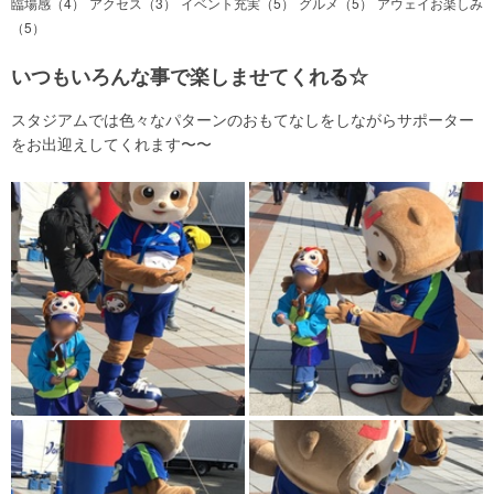
臨場感（4）
アクセス（3）
イベント充実（5）
グルメ（5）
アウェイお楽しみ
（5）
いつもいろんな事で楽しませてくれる☆
スタジアムでは色々なパターンのおもてなしをしながらサポーター
をお出迎えしてくれます〜〜