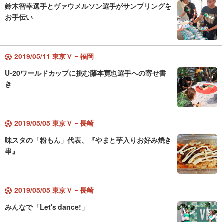
鈴木智幸選手とヴァウメルソン選手がサンプリングを
お手伝い
2019/05/11 東京Ｖ－福岡
U-20ワールドカップに挑む藤本寛也選手への寄せ書
き
2019/05/05 東京Ｖ－長崎
味スタの「粉もん」代表、『やまと芋入りお好み焼き
串』
2019/05/05 東京Ｖ－長崎
みんなで「Let's dance!」