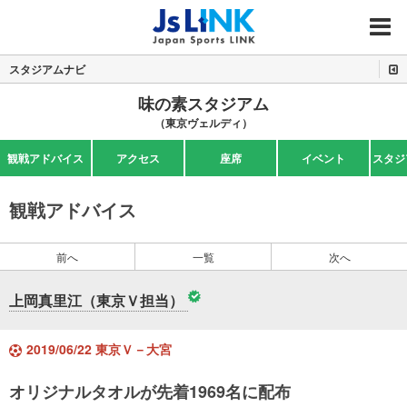
MENU
スタジアムナビ
味の素スタジアム
（東京ヴェルディ）
観戦アドバイス
アクセス
座席
イベント
スタジ
観戦アドバイス
前へ
一覧
次へ
上岡真里江（東京Ｖ担当）
2019/06/22 東京Ｖ－大宮
オリジナルタオルが先着1969名に配布