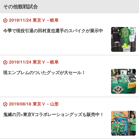
その他観戦試合
2019/11/24 東京Ｖ－岐阜
今季で現役引退の田村直也選手のスパイクが展示中
2019/11/24 東京Ｖ－岐阜
現エンブレムのついたグッズが大セール！
2019/08/18 東京Ｖ－山形
鬼滅の刃×東京Vコラボレーショングッズも販売中！