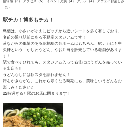
臨場感（5）
アクセス（5）
イベント充実（4）
グルメ（4）
アウェイお楽しみ
（5）
駅チカ！博多もチカ！
鳥栖は、小さいがゆえにピッチから近いシートを多く有しており、
名前の通り駅前にある不動産スタジアムです！
昔ながらの風情のある鳥栖駅の各ホームはもちろん、駅ナカにも中
央軒という「かしわうどん」やお弁当を販売している老舗がありま
す！
駅で食べそびれても、スタジアム入って右側にはうどんを売ってい
る出店も‼️
うどんなしには駅スタを語れません！
汗をかきながら、これから寒くなる時期にも、美味しいうどんをお
楽しみください♫
22時過ぎると駅のお店は閉まります！