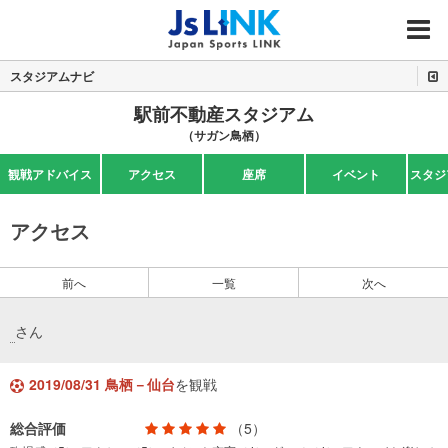
MENU
スタジアムナビ
駅前不動産スタジアム
（サガン鳥栖）
観戦アドバイス
アクセス
座席
イベント
スタジ
アクセス
前へ
一覧
次へ
さん
2019/08/31 鳥栖－仙台
を観戦
総合評価
（5）