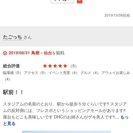
2019/10/06投稿
たごっち
さん
2019/08/31 鳥栖－仙台
を観戦
総合評価
（5）
臨場感（5）
アクセス（5）
イベント充実（4）
グルメ（4）
アウェイお楽しみ
（4）
駅前！！
スタジアムの名前のとおり、駅から徒歩５分ぐらいです‼️ スタジア
ムの反対側には、フレスポというショッピングモールがあります‼️
屋台もどこも美味しいです DHCのお姉さんがゲキ美人です‼️…
もっ
と見る