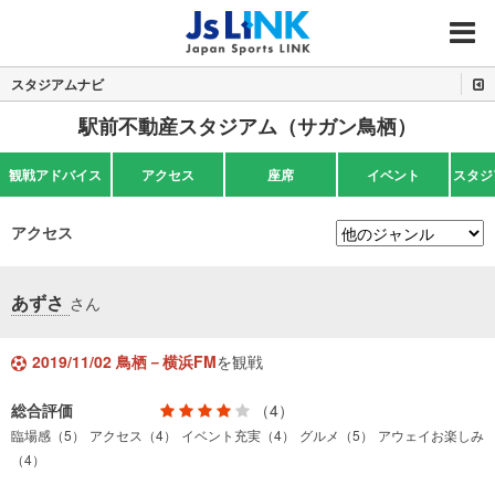
MENU
スタジアムナビ
駅前不動産スタジアム（サガン鳥栖）
観戦アドバイス
アクセス
座席
イベント
スタジ
アクセス
あずさ
さん
2019/11/02 鳥栖－横浜FM
を観戦
総合評価
（4）
臨場感（5）
アクセス（4）
イベント充実（4）
グルメ（5）
アウェイお楽しみ
（4）