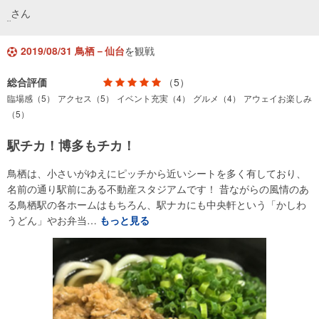
さん
2019/08/31 鳥栖－仙台
を観戦
総合評価
（5）
臨場感（5）
アクセス（5）
イベント充実（4）
グルメ（4）
アウェイお楽しみ
（5）
駅チカ！博多もチカ！
鳥栖は、小さいがゆえにピッチから近いシートを多く有しており、
名前の通り駅前にある不動産スタジアムです！ 昔ながらの風情のあ
る鳥栖駅の各ホームはもちろん、駅ナカにも中央軒という「かしわ
うどん」やお弁当…
もっと見る