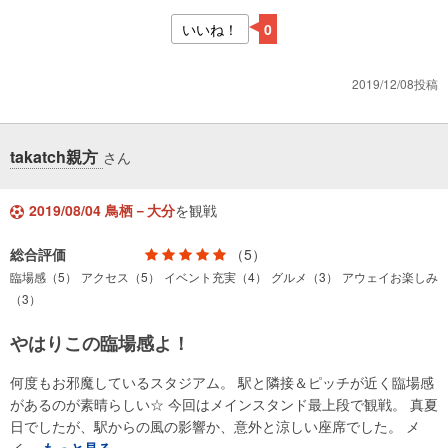
いいね！
0
2019/12/08投稿
takatch親方
さん
2019/08/04 鳥栖－大分
を観戦
総合評価
（5）
臨場感（5）
アクセス（5）
イベント充実（4）
グルメ（3）
アウェイお楽しみ
（3）
やはりこの臨場感よ！
何度もお邪魔しているスタジアム。 駅と隣接＆ピッチが近く臨場感
があるのが素晴らしい☆ 今回はメインスタンド最上段で観戦。 真夏
日でしたが、駅からの風の影響か、意外と涼しい座席でした。 メ
イ…
もっと見る