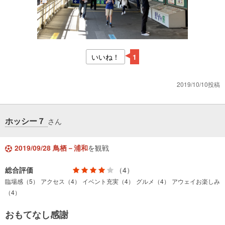
いいね！
1
2019/10/10投稿
ホッシー７
さん
2019/09/28 鳥栖－浦和
を観戦
総合評価
（4）
臨場感（5）
アクセス（4）
イベント充実（4）
グルメ（4）
アウェイお楽しみ
（4）
おもてなし感謝