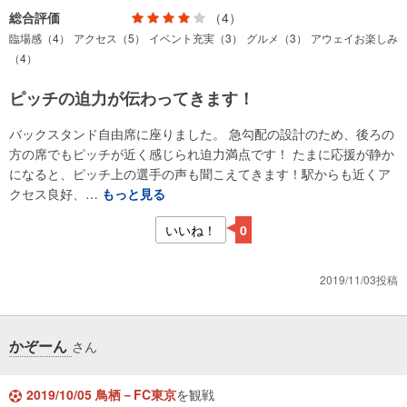
総合評価
（4）
臨場感（4）
アクセス（5）
イベント充実（3）
グルメ（3）
アウェイお楽しみ
（4）
ピッチの迫力が伝わってきます！
バックスタンド自由席に座りました。 急勾配の設計のため、後ろの
方の席でもピッチが近く感じられ迫力満点です！ たまに応援が静か
になると、ピッチ上の選手の声も聞こえてきます！駅からも近くア
クセス良好、…
もっと見る
いいね！
0
2019/11/03投稿
かぞーん
さん
2019/10/05 鳥栖－FC東京
を観戦