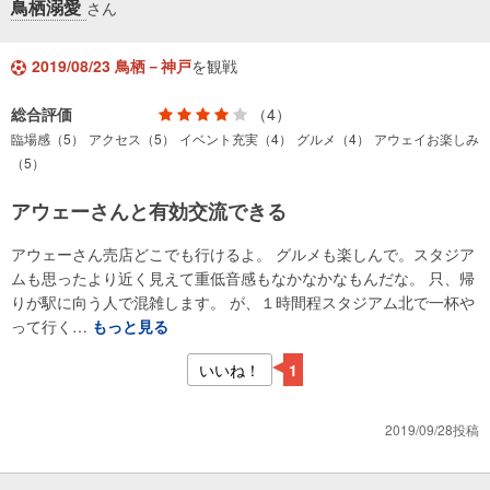
鳥栖溺愛
さん
2019/08/23 鳥栖－神戸
を観戦
総合評価
（4）
臨場感（5）
アクセス（5）
イベント充実（4）
グルメ（4）
アウェイお楽しみ
（5）
アウェーさんと有効交流できる
アウェーさん売店どこでも行けるよ。 グルメも楽しんで。スタジア
ムも思ったより近く見えて重低音感もなかなかなもんだな。 只、帰
りが駅に向う人で混雑します。 が、１時間程スタジアム北で一杯や
って行く…
もっと見る
いいね！
1
2019/09/28投稿