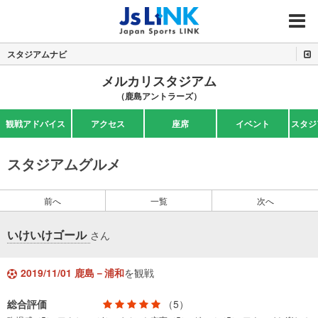
MENU
スタジアムナビ
メルカリスタジアム
（鹿島アントラーズ）
観戦アドバイス
アクセス
座席
イベント
スタジ
スタジアムグルメ
前へ
一覧
次へ
いけいけゴール
さん
2019/11/01 鹿島－浦和
を観戦
総合評価
（5）