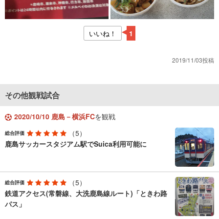
いいね！
1
2019/11/03投稿
その他観戦試合
2020/10/10 鹿島－横浜FC
を観戦
（5）
総合評価
鹿島サッカースタジアム駅でSuica利用可能に
（5）
総合評価
鉄道アクセス(常磐線、大洗鹿島線ルート)「ときわ路
パス」