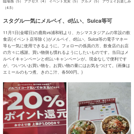
臨場感（5）
アクセス（4）
イベント充実（5）
グルメ（5）
アウェイお楽しみ
（4.5）
スタグル一気にメルペイ、d払い、Suica等可
11月1日(金曜日)の鹿島vs浦和戦より、カシマスタジアムの常設の飲
食店(イベント店等除く)がメルペイ、d払い、Suica等の電子マネー
等も一気に使用できるように。フォローの係員の方、飲食店のお店
の方々に感謝。買い物側も慣れるようにしたいものです。当日はメ
ルペイキャンペーンとd払いキャンペーンが。現金なしで便利です
が、ついついお買い物を。お買い物の量にはお気をつけて。(画像は
エミールのもつ煮、きのこ汁、各500円。)