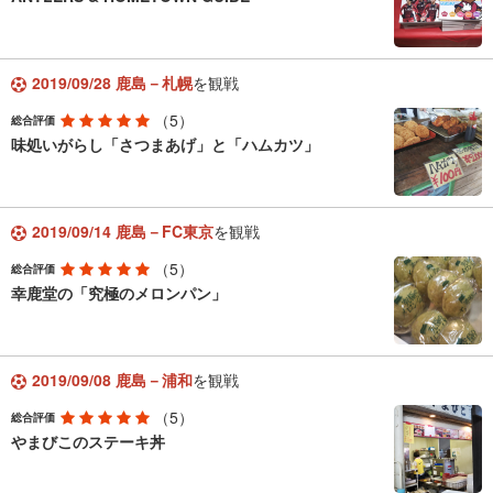
2019/09/28 鹿島－札幌
を観戦
（5）
総合評価
味処いがらし「さつまあげ」と「ハムカツ」
2019/09/14 鹿島－FC東京
を観戦
（5）
総合評価
幸鹿堂の「究極のメロンパン」
2019/09/08 鹿島－浦和
を観戦
（5）
総合評価
やまびこのステーキ丼