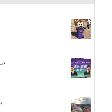
中！
ンス