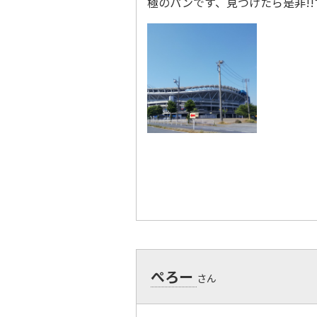
極のパンです、見つけたら是非!
ぺろー
さん