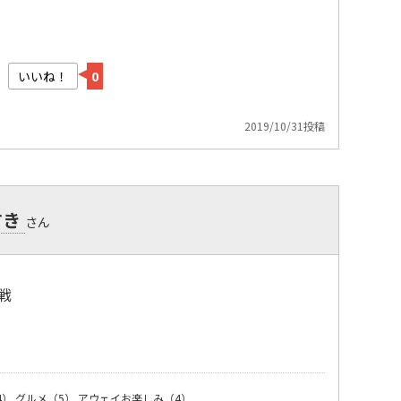
いいね！
0
2019/10/31投稿
すき
さん
戦
）
4）
グルメ（5）
アウェイお楽しみ（4）