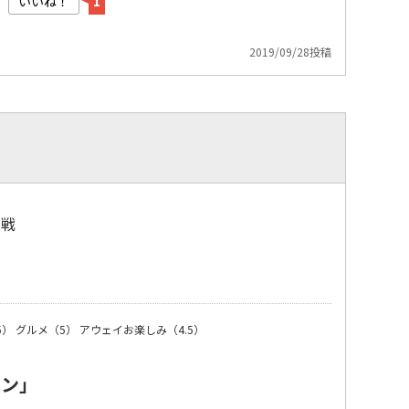
いいね！
1
2019/09/28投稿
観戦
）
5）
グルメ（5）
アウェイお楽しみ（4.5）
パン」