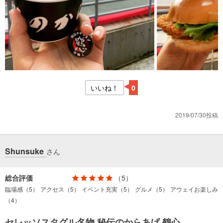
いいね！
0
2019/07/30投稿
Shunsuke
さん
総合評価
（5）
臨場感（5）
アクセス（5）
イベント充実（5）
グルメ（5）
アウェイお楽しみ
（4）
セレッソスタグル名物 秘伝のからあげ 鶴心