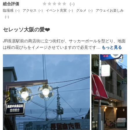
総合評価
（-）
臨場感（-）
アクセス（-）
イベント充実（-）
グルメ（-）
アウェイお楽しみ
（-）
セレッソ大阪の愛❤️
JR長居駅前の商店街に立つ街灯が、サッカーボールを型どり、地面
は桜の花びらをイメージさせていますので必見です…
もっと見る