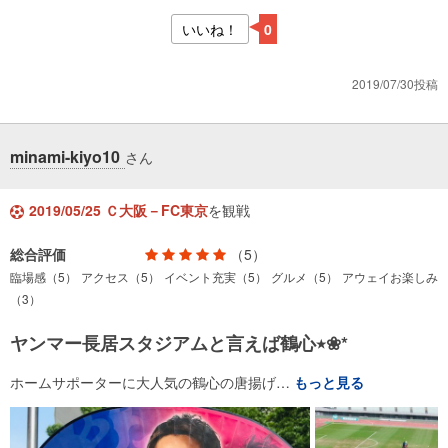
いいね！
0
2019/07/30投稿
minami-kiyo10
さん
2019/05/25 Ｃ大阪－FC東京
を観戦
総合評価
（5）
臨場感（5）
アクセス（5）
イベント充実（5）
グルメ（5）
アウェイお楽しみ
（3）
ヤンマー長居スタジアムと言えば鶴心٭❀*
ホームサポーターに大人気の鶴心の唐揚げ…
もっと見る