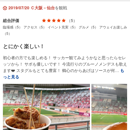
2019/07/20 Ｃ大阪－仙台
を観戦
総合評価
（5）
臨場感（5）
アクセス（5）
イベント充実（5）
グルメ（5）
アウェイお楽しみ
（5）
とにかく楽しい！
初心者の方でも楽しめる！ サッカー観てみようかなと思ったらセレ
ッソから！ サポも優しいです！ 今流行りのブルーノメンデスも歌え
ます❤️ スタグルもとても豊富！ 鶴心のからあげはソースが何…
も
っと見る