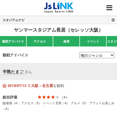
MENU
スタジアムナビ
ヤンマースタジアム長居（セレッソ大阪）
観戦アドバイス
アクセス
座席
イベント
スタジ
観戦アドバイス
半熟たまご
さん
2019/07/13 Ｃ大阪－名古屋
を観戦
総合評価
（4）
臨場感（4）
アクセス（5）
イベント充実（4）
グルメ（5）
アウェイお楽しみ
（4）