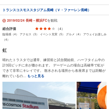
トランスコスモススタジアム長崎（Ｖ・ファーレン長崎）
2019/02/24 長崎－横浜FC
を観戦
総合評価
（4）
臨場感（4）
アクセス（3）
イベント充実（5）
グルメ（4）
アウェイお楽しみ
（4）
虹
晴れたトラスタでは通常、練習前と試合開始前、ハーフタイム中の
計3回ピッチに水が撒かれます。 デーゲームの場合は高確率で虹が
できて非常にキレイです。 散水される場所から各座席までは距離が
離れているの…
もっと見る