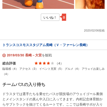
いいね！
0
2020/02/06投稿
トランスコスモススタジアム長崎（Ｖ・ファーレン長崎）
2019/03/30 長崎－大宮
を観戦
総合評価
（4）
臨場感（4）
アクセス（3）
イベント充実（5）
グルメ（4）
アウェイお楽しみ
（4）
チームバスの入り待ち
ドラスタでは選手たちを乗せたバスが競技場のアウェイゴール裏側
とメインスタンドの真ん中入口に入ってきます。内村記念体育館か
らサブトラックを抜けてくるルートです。ここでは長崎サポが入り