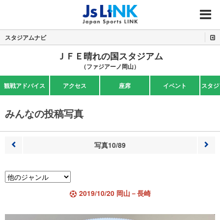
MENU
スタジアムナビ
ＪＦＥ晴れの国スタジアム
（ファジアーノ岡山）
観戦アドバイス
アクセス
座席
イベント
スタジ
みんなの投稿写真
写真10/89
前へ
次へ
2019/10/20 岡山－長崎