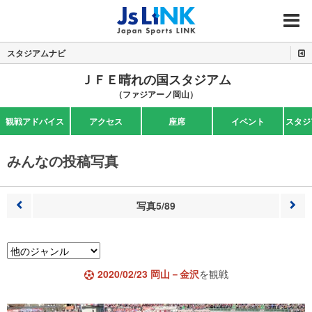
MENU
スタジアムナビ
ＪＦＥ晴れの国スタジアム
（ファジアーノ岡山）
観戦アドバイス
アクセス
座席
イベント
スタジ
みんなの投稿写真
写真5/89
前へ
次へ
2020/02/23 岡山－金沢
を観戦