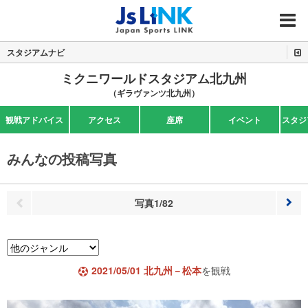
MENU
スタジアムナビ
ミクニワールドスタジアム北九州
（ギラヴァンツ北九州）
観戦アドバイス
アクセス
座席
イベント
スタジ
みんなの投稿写真
写真1/82
次へ
前へ
2021/05/01 北九州－松本
を観戦