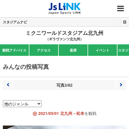
MENU
スタジアムナビ
ミクニワールドスタジアム北九州
（ギラヴァンツ北九州）
観戦アドバイス
アクセス
座席
イベント
スタジ
みんなの投稿写真
写真3/82
前へ
次へ
2021/05/01 北九州－松本
を観戦