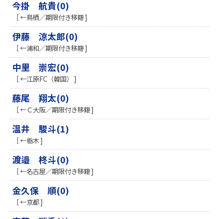
今掛 航貴(0)
［ ←鳥栖／期限付き移籍 ]
伊藤 涼太郎(0)
［ ←浦和／期限付き移籍 ]
中里 崇宏(0)
［ ←江原FC（韓国） ]
藤尾 翔太(0)
［ ←Ｃ大阪／期限付き移籍 ]
温井 駿斗(1)
［ ←栃木 ]
渡邉 柊斗(0)
［ ←名古屋／期限付き移籍 ]
金久保 順(0)
［ ←京都 ]