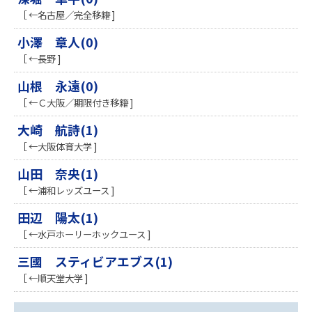
［ ←名古屋／完全移籍 ]
小澤 章人(0)
［ ←長野 ]
山根 永遠(0)
［ ←Ｃ大阪／期限付き移籍 ]
大崎 航詩(1)
［ ←大阪体育大学 ]
山田 奈央(1)
［ ←浦和レッズユース ]
田辺 陽太(1)
［ ←水戸ホーリーホックユース ]
三國 スティビアエブス(1)
［ ←順天堂大学 ]