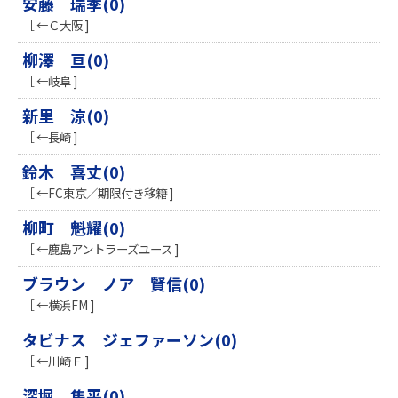
安藤 瑞季(0)
［ ←Ｃ大阪 ]
柳澤 亘(0)
［ ←岐阜 ]
新里 涼(0)
［ ←長崎 ]
鈴木 喜丈(0)
［ ←FC東京／期限付き移籍 ]
柳町 魁耀(0)
［ ←鹿島アントラーズユース ]
ブラウン ノア 賢信(0)
［ ←横浜FM ]
タビナス ジェファーソン(0)
［ ←川崎Ｆ ]
深堀 隼平(0)