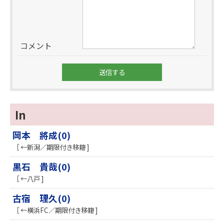
コメント
In
岡本 將成(0)
［ ←新潟／期限付き移籍 ]
黒石 貴哉(0)
［ ←八戸 ]
古宿 理久(0)
［ ←横浜FC／期限付き移籍 ]