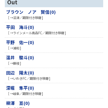
Out
ブラウン ノア 賢信(0)
［ →沼津／期限付き移籍 ]
平田 海斗(0)
［ →ラインメール青森FC／期限付き移籍 ]
平野 佑一(0)
［ →浦和 ]
温井 駿斗(0)
［ →藤枝 ]
田辺 陽太(0)
［ →いわきFC／期限付き移籍 ]
深堀 隼平(0)
［ →岐阜／期限付き移籍 ]
柳澤 亘(0)