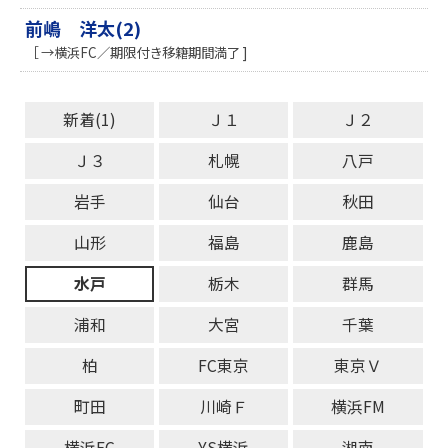
前嶋 洋太(2)
［ →横浜FC／期限付き移籍期間満了 ]
新着(1)
Ｊ１
Ｊ２
Ｊ３
札幌
八戸
岩手
仙台
秋田
山形
福島
鹿島
水戸
栃木
群馬
浦和
大宮
千葉
柏
FC東京
東京Ｖ
町田
川崎Ｆ
横浜FM
横浜FC
YS横浜
湘南