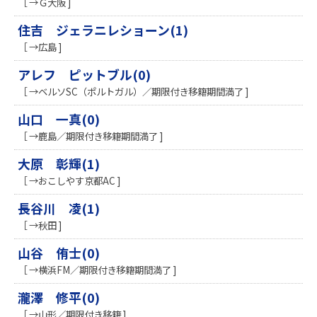
［ →Ｇ大阪 ]
住吉 ジェラニレショーン(1)
［ →広島 ]
アレフ ピットブル(0)
［ →ベルソSC（ポルトガル）／期限付き移籍期間満了 ]
山口 一真(0)
［ →鹿島／期限付き移籍期間満了 ]
大原 彰輝(1)
［ →おこしやす京都AC ]
長谷川 凌(1)
［ →秋田 ]
山谷 侑士(0)
［ →横浜FM／期限付き移籍期間満了 ]
瀧澤 修平(0)
［ →山形／期限付き移籍 ]