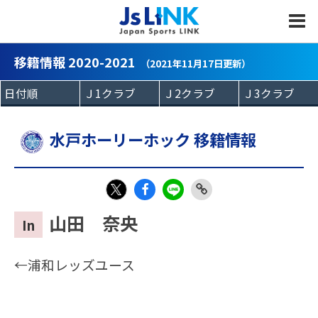
MENU
移籍情報 2020-2021
（2021年11月17日更新）
水戸ホーリーホック 移籍情報
Fac
LIN
Link
X
山田 奈央
In
eb
E
Copy
oo
←浦和レッズユース
k