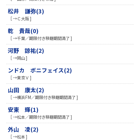
松井 謙弥(3)
［ →Ｃ大阪 ]
乾 貴哉(0)
［ →千葉／期限付き移籍期間満了 ]
河野 諒祐(2)
［ →岡山 ]
ンドカ ボニフェイス(2)
［ →東京Ｖ ]
山田 康太(2)
［ →横浜FM／期限付き移籍期間満了 ]
安東 輝(1)
［ →松本／期限付き移籍期間満了 ]
外山 凌(2)
［ →松本 ]