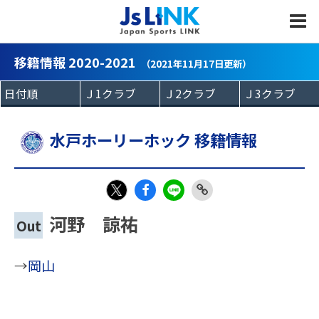
MENU
移籍情報 2020-2021
（2021年11月17日更新）
水戸ホーリーホック 移籍情報
Fac
LIN
Link
X
河野 諒祐
Out
eb
E
Copy
oo
→
岡山
k