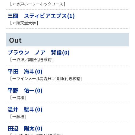
［ ←水戸ホーリーホックユース ]
三國 スティビアエブス(1)
［ ←順天堂大学 ]
Out
ブラウン ノア 賢信(0)
［ →沼津／期限付き移籍 ]
平田 海斗(0)
［ →ラインメール青森FC／期限付き移籍 ]
平野 佑一(0)
［ →浦和 ]
温井 駿斗(0)
［ →藤枝 ]
田辺 陽太(0)