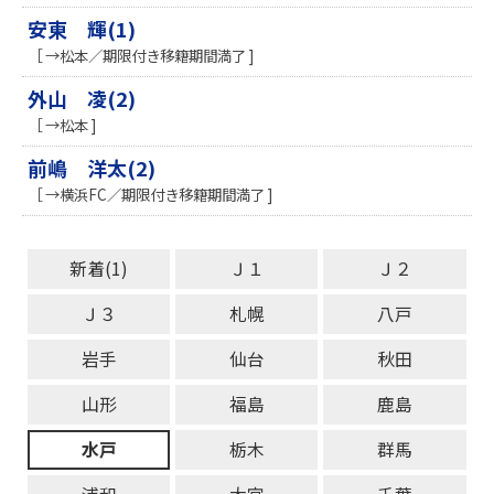
安東 輝(1)
［ →松本／期限付き移籍期間満了 ]
外山 凌(2)
［ →松本 ]
前嶋 洋太(2)
［ →横浜FC／期限付き移籍期間満了 ]
新着(1)
Ｊ１
Ｊ２
Ｊ３
札幌
八戸
岩手
仙台
秋田
山形
福島
鹿島
水戸
栃木
群馬