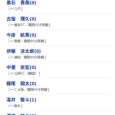
黒石 貴哉(0)
［ ←八戸 ]
古宿 理久(0)
［ ←横浜FC／期限付き移籍 ]
今掛 航貴(0)
［ ←鳥栖／期限付き移籍 ]
伊藤 涼太郎(0)
［ ←浦和／期限付き移籍 ]
中里 崇宏(0)
［ ←江原FC（韓国） ]
藤尾 翔太(0)
［ ←Ｃ大阪／期限付き移籍 ]
温井 駿斗(1)
［ ←栃木 ]