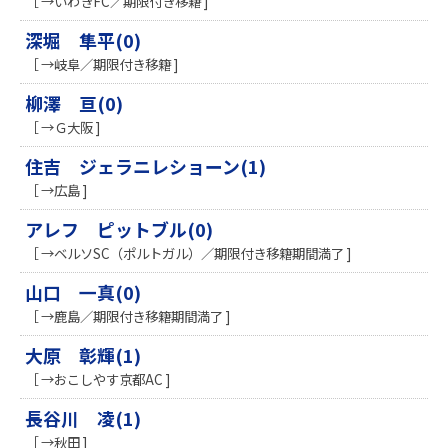
［ →いわきFC／期限付き移籍 ]
深堀 隼平(0)
［ →岐阜／期限付き移籍 ]
柳澤 亘(0)
［ →Ｇ大阪 ]
住吉 ジェラニレショーン(1)
［ →広島 ]
アレフ ピットブル(0)
［ →ベルソSC（ポルトガル）／期限付き移籍期間満了 ]
山口 一真(0)
［ →鹿島／期限付き移籍期間満了 ]
大原 彰輝(1)
［ →おこしやす京都AC ]
長谷川 凌(1)
［ →秋田 ]