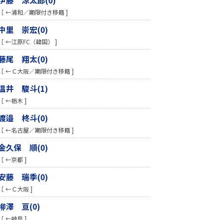
［ ←浦和／期限付き移籍 ]
中里 崇宏(0)
［ ←江原FC（韓国） ]
藤尾 翔太(0)
［ ←Ｃ大阪／期限付き移籍 ]
温井 駿斗(1)
［ ←栃木 ]
渡邉 柊斗(0)
［ ←名古屋／期限付き移籍 ]
金久保 順(0)
［ ←京都 ]
安藤 瑞季(0)
［ ←Ｃ大阪 ]
柳澤 亘(0)
［ ←岐阜 ]