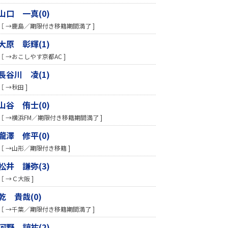
山口 一真(0)
［ →鹿島／期限付き移籍期間満了 ]
大原 彰輝(1)
［ →おこしやす京都AC ]
長谷川 凌(1)
［ →秋田 ]
山谷 侑士(0)
［ →横浜FM／期限付き移籍期間満了 ]
瀧澤 修平(0)
［ →山形／期限付き移籍 ]
松井 謙弥(3)
［ →Ｃ大阪 ]
乾 貴哉(0)
［ →千葉／期限付き移籍期間満了 ]
河野 諒祐(2)