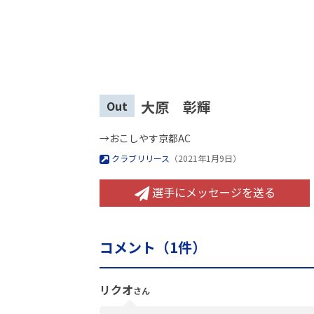
大原 彰輝
Out
→おこしやす京都AC
クラブリリース
（2021年1月9日）
選手にメッセージを送る
コメント（
1
件）
リクオ
さん