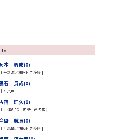
In
岡本 將成(0)
［ ←新潟／期限付き移籍 ]
黒石 貴哉(0)
［ ←八戸 ]
古宿 理久(0)
［ ←横浜FC／期限付き移籍 ]
今掛 航貴(0)
［ ←鳥栖／期限付き移籍 ]
伊藤 涼太郎(0)