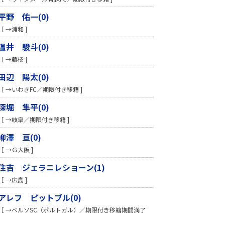
平野 佑一(0)
［ →浦和 ]
温井 駿斗(0)
［ →藤枝 ]
田辺 陽太(0)
［ →いわきFC／期限付き移籍 ]
深堀 隼平(0)
［ →岐阜／期限付き移籍 ]
柳澤 亘(0)
［ →Ｇ大阪 ]
住吉 ジェラニレショーン(1)
［ →広島 ]
アレフ ピットブル(0)
［ →ベルソSC（ポルトガル）／期限付き移籍期間満了