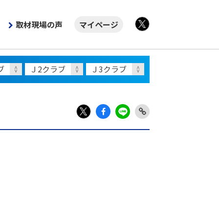
取材現場の声
マイページ
X
Fac
LIN
Link
X
ebo
E
Copy
ok