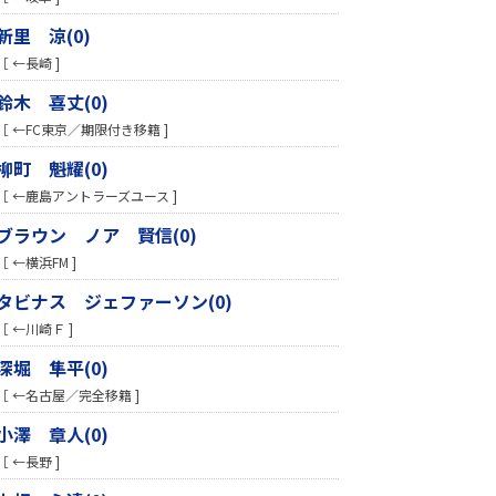
新里 涼(0)
［ ←長崎 ]
鈴木 喜丈(0)
［ ←FC東京／期限付き移籍 ]
柳町 魁耀(0)
［ ←鹿島アントラーズユース ]
ブラウン ノア 賢信(0)
［ ←横浜FM ]
タビナス ジェファーソン(0)
［ ←川崎Ｆ ]
深堀 隼平(0)
［ ←名古屋／完全移籍 ]
小澤 章人(0)
［ ←長野 ]