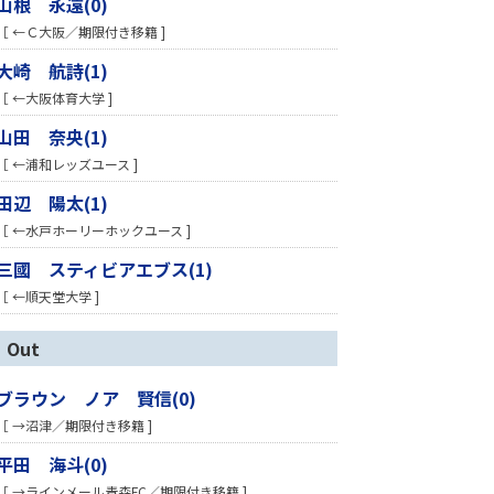
山根 永遠(0)
［ ←Ｃ大阪／期限付き移籍 ]
大崎 航詩(1)
［ ←大阪体育大学 ]
山田 奈央(1)
［ ←浦和レッズユース ]
田辺 陽太(1)
［ ←水戸ホーリーホックユース ]
三國 スティビアエブス(1)
［ ←順天堂大学 ]
Out
ブラウン ノア 賢信(0)
［ →沼津／期限付き移籍 ]
平田 海斗(0)
［ →ラインメール青森FC／期限付き移籍 ]