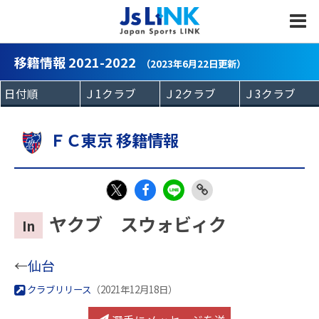
MENU
移籍情報 2021-2022
（2023年6月22日更新）
ＦＣ東京 移籍情報
Fac
LIN
Link
X
ヤクブ スウォビィク
In
eb
E
Copy
oo
←
仙台
k
クラブリリース
（2021年12月18日）