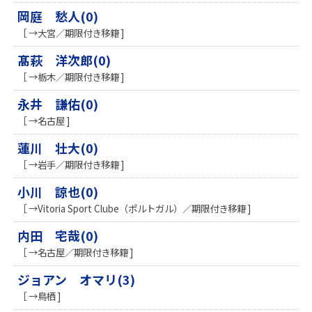
岡庭 愁人(0)
［ →大宮／期限付き移籍 ]
髙萩 洋次郎(0)
［ →栃木／期限付き移籍 ]
永井 謙佑(0)
［ →名古屋 ]
蓮川 壮大(0)
［ →岩手／期限付き移籍 ]
小川 諒也(0)
［ →Vitoria Sport Clube（ポルトガル）／期限付き移籍 ]
内田 宅哉(0)
［ →名古屋／期限付き移籍 ]
ジョアン オマリ(3)
［ →鳥栖 ]