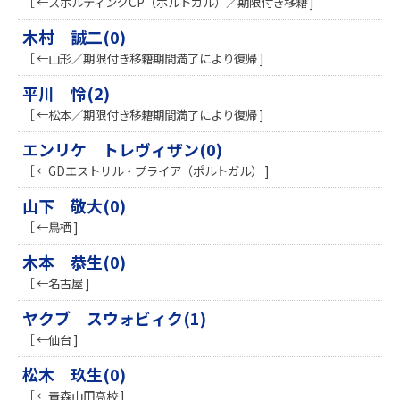
［ ←スポルティングCP（ポルトガル）／期限付き移籍 ]
木村 誠二(0)
［ ←山形／期限付き移籍期間満了により復帰 ]
平川 怜(2)
［ ←松本／期限付き移籍期間満了により復帰 ]
エンリケ トレヴィザン(0)
［ ←GDエストリル・プライア（ポルトガル） ]
山下 敬大(0)
［ ←鳥栖 ]
木本 恭生(0)
［ ←名古屋 ]
ヤクブ スウォビィク(1)
［ ←仙台 ]
松木 玖生(0)
［ ←青森山田高校 ]