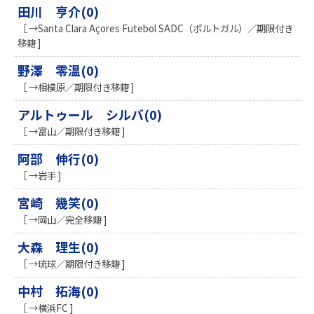
田川 亨介(0)
［ →Santa Clara Açores Futebol SADC（ポルトガル）／期限付き
移籍 ]
野澤 零温(0)
［ →相模原／期限付き移籍 ]
アルトゥール シルバ(0)
［ →富山／期限付き移籍 ]
阿部 伸行(0)
［ →岩手 ]
宮崎 幾笑(0)
［ →岡山／完全移籍 ]
大森 理生(0)
［ →琉球／期限付き移籍 ]
中村 拓海(0)
［ →横浜FC ]