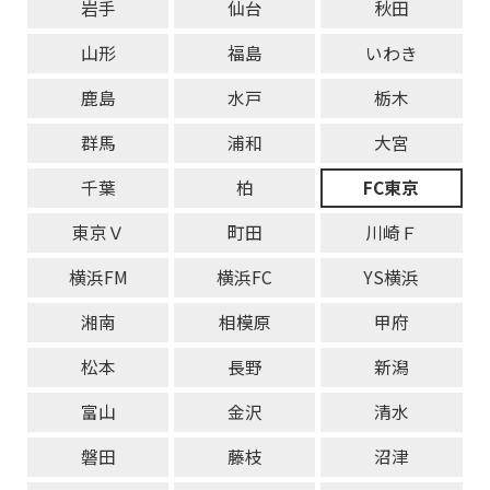
岩手
仙台
秋田
山形
福島
いわき
鹿島
水戸
栃木
群馬
浦和
大宮
千葉
柏
FC東京
東京Ｖ
町田
川崎Ｆ
横浜FM
横浜FC
YS横浜
湘南
相模原
甲府
松本
長野
新潟
富山
金沢
清水
磐田
藤枝
沼津