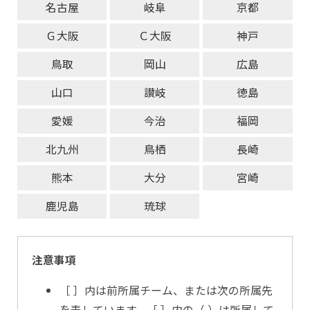
名古屋
岐阜
京都
Ｇ大阪
Ｃ大阪
神戸
鳥取
岡山
広島
山口
讃岐
徳島
愛媛
今治
福岡
北九州
鳥栖
長崎
熊本
大分
宮崎
鹿児島
琉球
注意事項
［ ］内は前所属チーム、または次の所属先
を表しています。［ ］内の（ ）は所属して