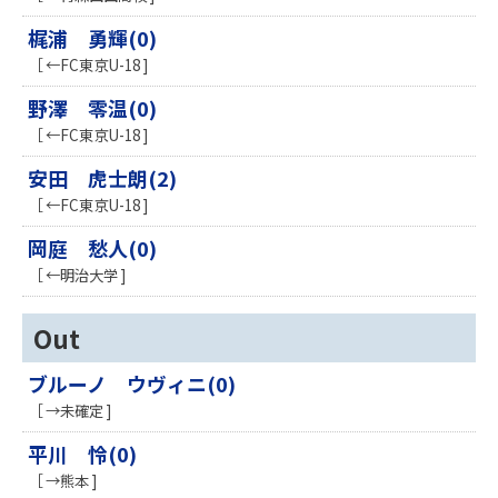
梶浦 勇輝(0)
［ ←FC東京U-18 ]
野澤 零温(0)
［ ←FC東京U-18 ]
安田 虎士朗(2)
［ ←FC東京U-18 ]
岡庭 愁人(0)
［ ←明治大学 ]
Out
ブルーノ ウヴィニ(0)
［ →未確定 ]
平川 怜(0)
［ →熊本 ]