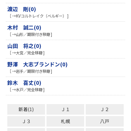
渡辺 剛(0)
［ →KVコルトレイク（ベルギー） ]
木村 誠二(0)
［ →山形／期限付き移籍 ]
山田 将之(0)
［ →大宮／完全移籍 ]
野澤 大志ブランドン(0)
［ →岩手／期限付き移籍 ]
鈴木 喜丈(0)
［ →水戸／完全移籍 ]
新着(1)
Ｊ１
Ｊ２
Ｊ３
札幌
八戸