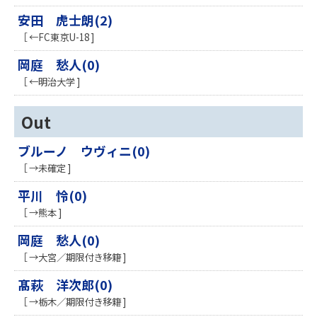
安田 虎士朗(2)
［ ←FC東京U-18 ]
岡庭 愁人(0)
［ ←明治大学 ]
Out
ブルーノ ウヴィニ(0)
［ →未確定 ]
平川 怜(0)
［ →熊本 ]
岡庭 愁人(0)
［ →大宮／期限付き移籍 ]
髙萩 洋次郎(0)
［ →栃木／期限付き移籍 ]