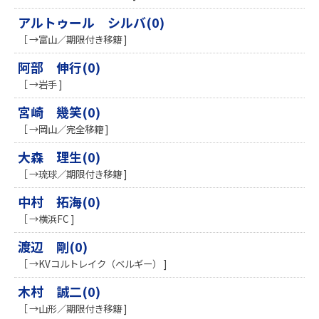
アルトゥール シルバ(0)
［ →富山／期限付き移籍 ]
阿部 伸行(0)
［ →岩手 ]
宮崎 幾笑(0)
［ →岡山／完全移籍 ]
大森 理生(0)
［ →琉球／期限付き移籍 ]
中村 拓海(0)
［ →横浜FC ]
渡辺 剛(0)
［ →KVコルトレイク（ベルギー） ]
木村 誠二(0)
［ →山形／期限付き移籍 ]