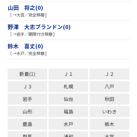
山田 将之(0)
［ →大宮／完全移籍 ]
野澤 大志ブランドン(0)
［ →岩手／期限付き移籍 ]
鈴木 喜丈(0)
［ →水戸／完全移籍 ]
新着(1)
Ｊ１
Ｊ２
Ｊ３
札幌
八戸
岩手
仙台
秋田
山形
福島
いわき
鹿島
水戸
栃木
群馬
浦和
大宮