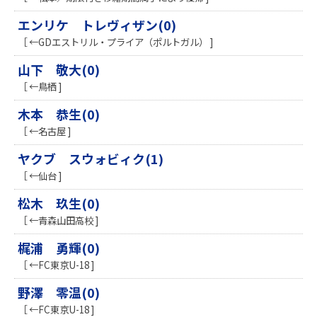
エンリケ トレヴィザン(0)
［ ←GDエストリル・プライア（ポルトガル） ]
山下 敬大(0)
［ ←鳥栖 ]
木本 恭生(0)
［ ←名古屋 ]
ヤクブ スウォビィク(1)
［ ←仙台 ]
松木 玖生(0)
［ ←青森山田高校 ]
梶浦 勇輝(0)
［ ←FC東京U-18 ]
野澤 零温(0)
［ ←FC東京U-18 ]