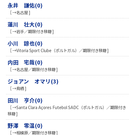
永井 謙佑(0)
［ →名古屋 ]
蓮川 壮大(0)
［ →岩手／期限付き移籍 ]
小川 諒也(0)
［ →Vitoria Sport Clube（ポルトガル）／期限付き移籍 ]
内田 宅哉(0)
［ →名古屋／期限付き移籍 ]
ジョアン オマリ(3)
［ →鳥栖 ]
田川 亨介(0)
［ →Santa Clara Açores Futebol SADC（ポルトガル）／期限付き
移籍 ]
野澤 零温(0)
［ →相模原／期限付き移籍 ]