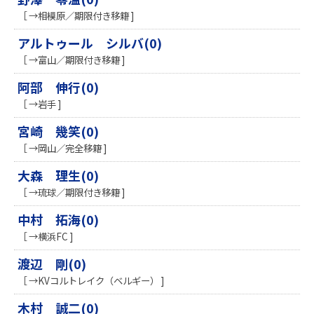
［ →相模原／期限付き移籍 ]
アルトゥール シルバ(0)
［ →富山／期限付き移籍 ]
阿部 伸行(0)
［ →岩手 ]
宮崎 幾笑(0)
［ →岡山／完全移籍 ]
大森 理生(0)
［ →琉球／期限付き移籍 ]
中村 拓海(0)
［ →横浜FC ]
渡辺 剛(0)
［ →KVコルトレイク（ベルギー） ]
木村 誠二(0)