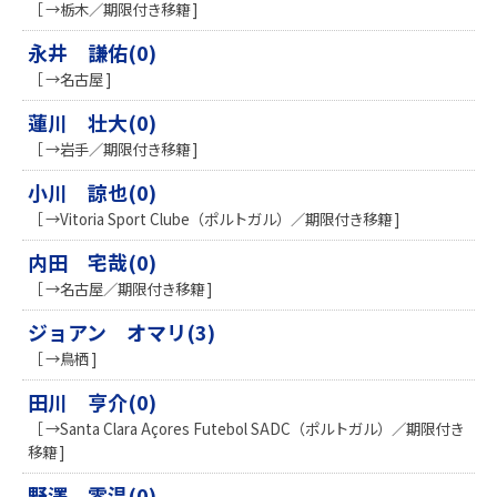
［ →栃木／期限付き移籍 ]
永井 謙佑(0)
［ →名古屋 ]
蓮川 壮大(0)
［ →岩手／期限付き移籍 ]
小川 諒也(0)
［ →Vitoria Sport Clube（ポルトガル）／期限付き移籍 ]
内田 宅哉(0)
［ →名古屋／期限付き移籍 ]
ジョアン オマリ(3)
［ →鳥栖 ]
田川 亨介(0)
［ →Santa Clara Açores Futebol SADC（ポルトガル）／期限付き
移籍 ]
野澤 零温(0)