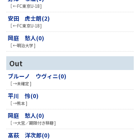
［ ←FC東京U-18 ]
安田 虎士朗(2)
［ ←FC東京U-18 ]
岡庭 愁人(0)
［ ←明治大学 ]
Out
ブルーノ ウヴィニ(0)
［ →未確定 ]
平川 怜(0)
［ →熊本 ]
岡庭 愁人(0)
［ →大宮／期限付き移籍 ]
髙萩 洋次郎(0)