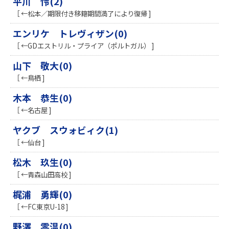
平川 怜(2)
［ ←松本／期限付き移籍期間満了により復帰 ]
エンリケ トレヴィザン(0)
［ ←GDエストリル・プライア（ポルトガル） ]
山下 敬大(0)
［ ←鳥栖 ]
木本 恭生(0)
［ ←名古屋 ]
ヤクブ スウォビィク(1)
［ ←仙台 ]
松木 玖生(0)
［ ←青森山田高校 ]
梶浦 勇輝(0)
［ ←FC東京U-18 ]
野澤 零温(0)