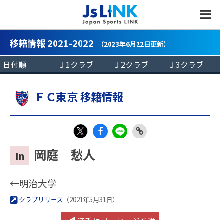
MENU
移籍情報 2021-2022
（2023年6月22日更新）
ＦＣ東京 移籍情報
Fac
LIN
Link
X
岡庭 愁人
In
eb
E
Copy
oo
←明治大学
k
クラブリリース
（2021年5月31日）