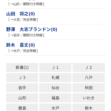
［ →山形／期限付き移籍 ]
山田 将之(0)
［ →大宮／完全移籍 ]
野澤 大志ブランドン(0)
［ →岩手／期限付き移籍 ]
鈴木 喜丈(0)
［ →水戸／完全移籍 ]
新着(1)
Ｊ１
Ｊ２
Ｊ３
札幌
八戸
岩手
仙台
秋田
山形
福島
いわき
鹿島
水戸
栃木