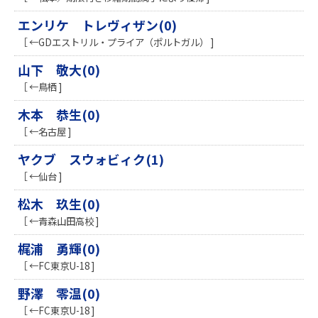
エンリケ トレヴィザン(0)
［ ←GDエストリル・プライア（ポルトガル） ]
山下 敬大(0)
［ ←鳥栖 ]
木本 恭生(0)
［ ←名古屋 ]
ヤクブ スウォビィク(1)
［ ←仙台 ]
松木 玖生(0)
［ ←青森山田高校 ]
梶浦 勇輝(0)
［ ←FC東京U-18 ]
野澤 零温(0)
［ ←FC東京U-18 ]