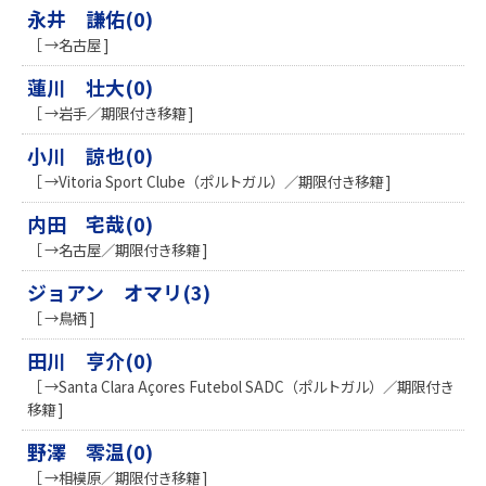
永井 謙佑(0)
［ →名古屋 ]
蓮川 壮大(0)
［ →岩手／期限付き移籍 ]
小川 諒也(0)
［ →Vitoria Sport Clube（ポルトガル）／期限付き移籍 ]
内田 宅哉(0)
［ →名古屋／期限付き移籍 ]
ジョアン オマリ(3)
［ →鳥栖 ]
田川 亨介(0)
［ →Santa Clara Açores Futebol SADC（ポルトガル）／期限付き
移籍 ]
野澤 零温(0)
［ →相模原／期限付き移籍 ]