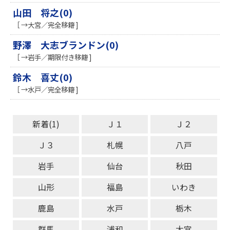
山田 将之(0)
［ →大宮／完全移籍 ]
野澤 大志ブランドン(0)
［ →岩手／期限付き移籍 ]
鈴木 喜丈(0)
［ →水戸／完全移籍 ]
新着(1)
Ｊ１
Ｊ２
Ｊ３
札幌
八戸
岩手
仙台
秋田
山形
福島
いわき
鹿島
水戸
栃木
群馬
浦和
大宮