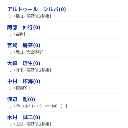
アルトゥール シルバ(0)
［ →富山／期限付き移籍 ]
阿部 伸行(0)
［ →岩手 ]
宮崎 幾笑(0)
［ →岡山／完全移籍 ]
大森 理生(0)
［ →琉球／期限付き移籍 ]
中村 拓海(0)
［ →横浜FC ]
渡辺 剛(0)
［ →KVコルトレイク（ベルギー） ]
木村 誠二(0)
［ →山形／期限付き移籍 ]