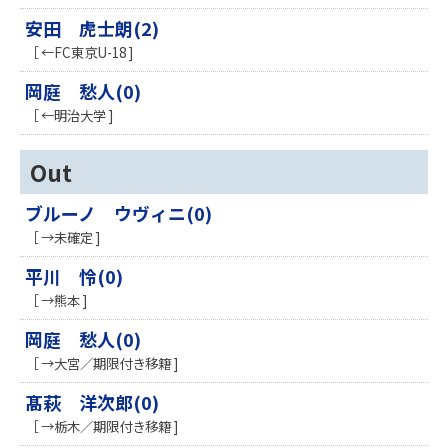
安田 虎士朗(2)
［ ←FC東京U-18 ]
岡庭 愁人(0)
［ ←明治大学 ]
Out
ブルーノ ウヴィニ(0)
［ →未確定 ]
平川 怜(0)
［ →熊本 ]
岡庭 愁人(0)
［ →大宮／期限付き移籍 ]
髙萩 洋次郎(0)
［ →栃木／期限付き移籍 ]