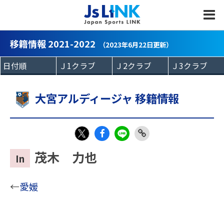
MENU
移籍情報 2021-2022
（2023年6月22日更新）
大宮アルディージャ 移籍情報
Fac
LIN
Link
X
茂木 力也
In
eb
E
Copy
oo
←
愛媛
k