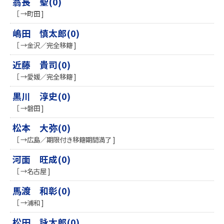
翁長 聖(0)
［ →町田 ]
嶋田 慎太郎(0)
［ →金沢／完全移籍 ]
近藤 貴司(0)
［ →愛媛／完全移籍 ]
黒川 淳史(0)
［ →磐田 ]
松本 大弥(0)
［ →広島／期限付き移籍期間満了 ]
河面 旺成(0)
［ →名古屋 ]
馬渡 和彰(0)
［ →浦和 ]
松田 詠太郎(0)