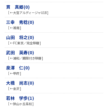
貫 真郷(0)
［ ←大宮アルディージャU18 ]
三幸 秀稔(0)
［ ←湘南 ]
山田 将之(0)
［ ←FC東京／完全移籍 ]
武田 英寿(0)
［ ←浦和／期限付き移籍 ]
泉澤 仁(0)
［ ←甲府 ]
大橋 尚志(0)
［ ←金沢 ]
若林 学歩(1)
［ ←狭山ヶ丘高校 ]