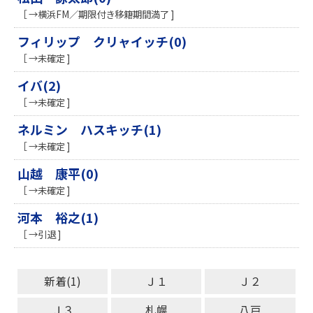
［ →横浜FM／期限付き移籍期間満了 ]
フィリップ クリャイッチ(0)
［ →未確定 ]
イバ(2)
［ →未確定 ]
ネルミン ハスキッチ(1)
［ →未確定 ]
山越 康平(0)
［ →未確定 ]
河本 裕之(1)
［ →引退 ]
新着(1)
Ｊ１
Ｊ２
Ｊ３
札幌
八戸