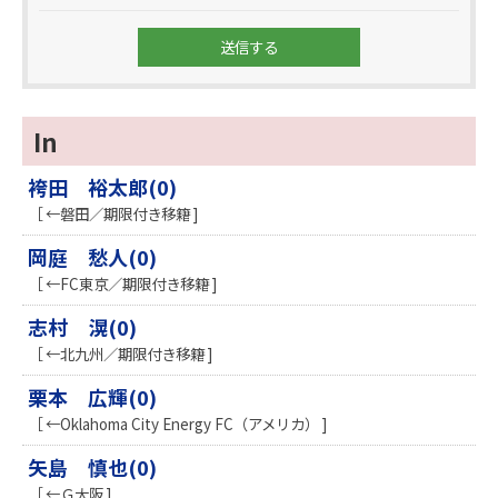
In
袴田 裕太郎(0)
［ ←磐田／期限付き移籍 ]
岡庭 愁人(0)
［ ←FC東京／期限付き移籍 ]
志村 滉(0)
［ ←北九州／期限付き移籍 ]
栗本 広輝(0)
［ ←Oklahoma City Energy FC（アメリカ） ]
矢島 慎也(0)
［ ←Ｇ大阪 ]