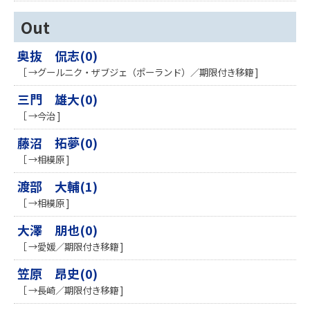
Out
奥抜 侃志(0)
［ →グールニク・ザブジェ（ポーランド）／期限付き移籍 ]
三門 雄大(0)
［ →今治 ]
藤沼 拓夢(0)
［ →相模原 ]
渡部 大輔(1)
［ →相模原 ]
大澤 朋也(0)
［ →愛媛／期限付き移籍 ]
笠原 昂史(0)
［ →長崎／期限付き移籍 ]