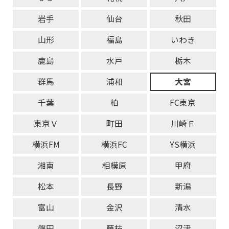
岩手
仙台
秋田
山形
福島
いわき
鹿島
水戸
栃木
群馬
浦和
大宮
千葉
柏
FC東京
東京Ｖ
町田
川崎Ｆ
横浜FM
横浜FC
YS横浜
湘南
相模原
甲府
松本
長野
新潟
富山
金沢
清水
磐田
藤枝
沼津