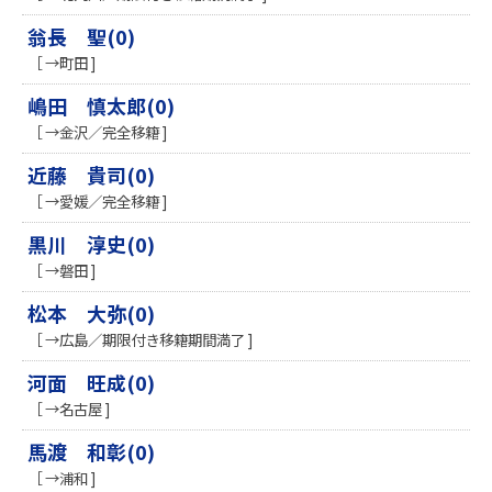
翁長 聖(0)
［ →町田 ]
嶋田 慎太郎(0)
［ →金沢／完全移籍 ]
近藤 貴司(0)
［ →愛媛／完全移籍 ]
黒川 淳史(0)
［ →磐田 ]
松本 大弥(0)
［ →広島／期限付き移籍期間満了 ]
河面 旺成(0)
［ →名古屋 ]
馬渡 和彰(0)
［ →浦和 ]