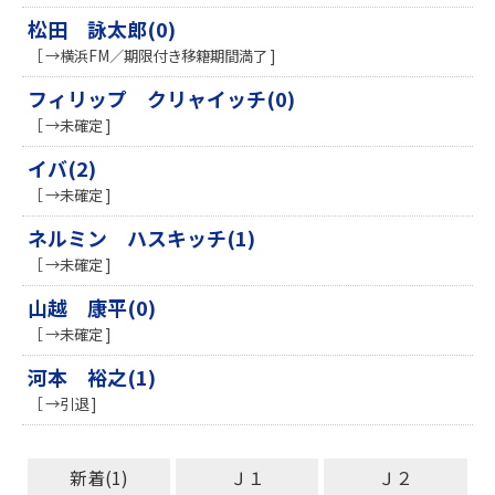
松田 詠太郎(0)
［ →横浜FM／期限付き移籍期間満了 ]
フィリップ クリャイッチ(0)
［ →未確定 ]
イバ(2)
［ →未確定 ]
ネルミン ハスキッチ(1)
［ →未確定 ]
山越 康平(0)
［ →未確定 ]
河本 裕之(1)
［ →引退 ]
新着(1)
Ｊ１
Ｊ２