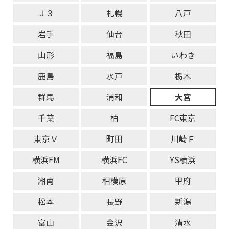
Ｊ３
札幌
八戸
岩手
仙台
秋田
山形
福島
いわき
鹿島
水戸
栃木
群馬
浦和
大宮
千葉
柏
FC東京
東京Ｖ
町田
川崎Ｆ
横浜FM
横浜FC
YS横浜
湘南
相模原
甲府
松本
長野
新潟
富山
金沢
清水