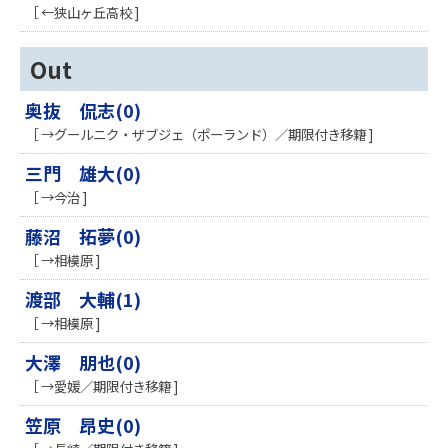
［ ←狭山ヶ丘高校 ]
Out
奥抜 侃志(0)
［ →グールニク・ザブジェ（ポーランド）／期限付き移籍 ]
三門 雄大(0)
［ →今治 ]
藤沼 拓夢(0)
［ →相模原 ]
渡部 大輔(1)
［ →相模原 ]
大澤 朋也(0)
［ →愛媛／期限付き移籍 ]
笠原 昂史(0)