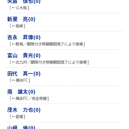
矢島 慎也(0)
［ ←Ｇ大阪 ]
新里 亮(0)
［ ←長崎 ]
吉永 昇偉(0)
［ ←群馬／期限付き移籍期間満了により復帰 ]
富山 貴光(0)
［ ←北九州／期限付き移籍期間満了により復帰 ]
田代 真一(0)
［ ←横浜FC ]
南 雄太(0)
［ ←横浜FC／完全移籍 ]
茂木 力也(0)
［ ←愛媛 ]
山﨑 倫(0)