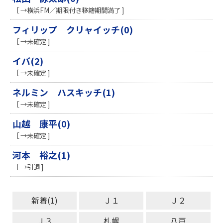
［ →横浜FM／期限付き移籍期間満了 ]
フィリップ クリャイッチ(0)
［ →未確定 ]
イバ(2)
［ →未確定 ]
ネルミン ハスキッチ(1)
［ →未確定 ]
山越 康平(0)
［ →未確定 ]
河本 裕之(1)
［ →引退 ]
新着(1)
Ｊ１
Ｊ２
Ｊ３
札幌
八戸