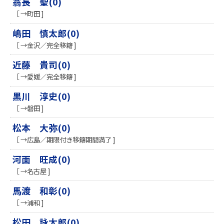
翁長 聖(0)
［ →町田 ]
嶋田 慎太郎(0)
［ →金沢／完全移籍 ]
近藤 貴司(0)
［ →愛媛／完全移籍 ]
黒川 淳史(0)
［ →磐田 ]
松本 大弥(0)
［ →広島／期限付き移籍期間満了 ]
河面 旺成(0)
［ →名古屋 ]
馬渡 和彰(0)
［ →浦和 ]
松田 詠太郎(0)