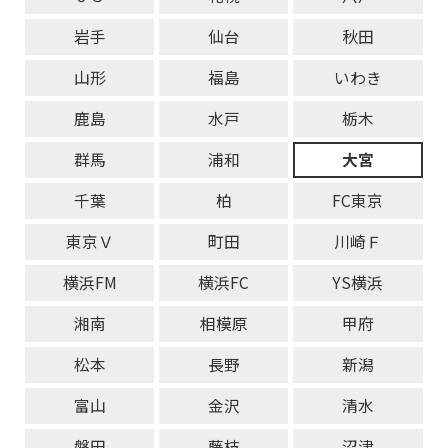
岩手
仙台
秋田
山形
福島
いわき
鹿島
水戸
栃木
群馬
浦和
大宮
千葉
柏
FC東京
東京Ｖ
町田
川崎Ｆ
横浜FM
横浜FC
YS横浜
湘南
相模原
甲府
松本
長野
新潟
富山
金沢
清水
磐田
藤枝
沼津