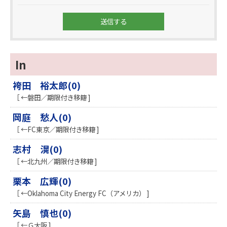
In
袴田 裕太郎(0)
［ ←磐田／期限付き移籍 ]
岡庭 愁人(0)
［ ←FC東京／期限付き移籍 ]
志村 滉(0)
［ ←北九州／期限付き移籍 ]
栗本 広輝(0)
［ ←Oklahoma City Energy FC（アメリカ） ]
矢島 慎也(0)
［ ←Ｇ大阪 ]