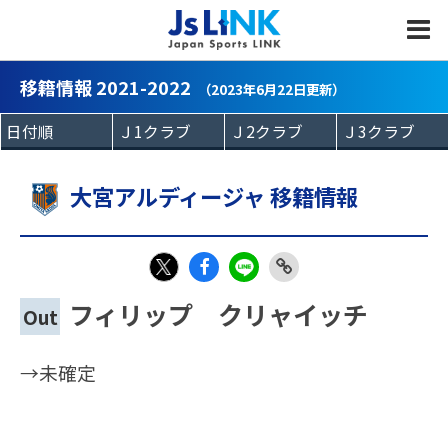
MENU
移籍情報 2021-2022
（2023年6月22日更新）
大宮アルディージャ 移籍情報
Fac
LIN
Link
X
フィリップ クリャイッチ
Out
eb
E
Copy
oo
→未確定
k