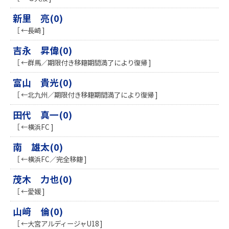
新里 亮(0)
［ ←長崎 ]
吉永 昇偉(0)
［ ←群馬／期限付き移籍期間満了により復帰 ]
富山 貴光(0)
［ ←北九州／期限付き移籍期間満了により復帰 ]
田代 真一(0)
［ ←横浜FC ]
南 雄太(0)
［ ←横浜FC／完全移籍 ]
茂木 力也(0)
［ ←愛媛 ]
山﨑 倫(0)
［ ←大宮アルディージャU18 ]