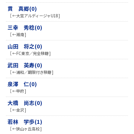
貫 真郷(0)
［ ←大宮アルディージャU18 ]
三幸 秀稔(0)
［ ←湘南 ]
山田 将之(0)
［ ←FC東京／完全移籍 ]
武田 英寿(0)
［ ←浦和／期限付き移籍 ]
泉澤 仁(0)
［ ←甲府 ]
大橋 尚志(0)
［ ←金沢 ]
若林 学歩(1)
［ ←狭山ヶ丘高校 ]