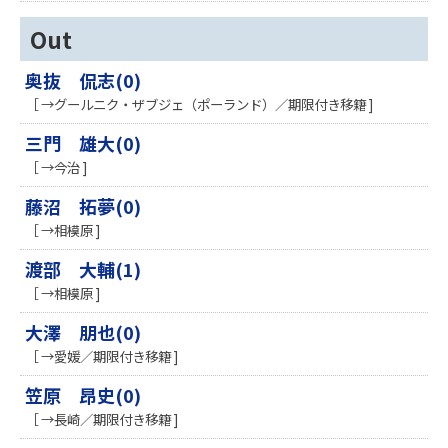
Out
奥抜 侃志(0)
［ →グールニク・ザブジェ（ポーランド）／期限付き移籍 ]
三門 雄大(0)
［ →今治 ]
藤沼 拓夢(0)
［ →相模原 ]
渡部 大輔(1)
［ →相模原 ]
大澤 朋也(0)
［ →愛媛／期限付き移籍 ]
笠原 昂史(0)
［ →長崎／期限付き移籍 ]