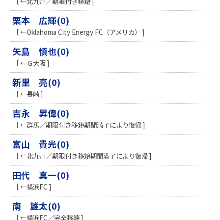
［ ←北九州／期限付き移籍 ]
栗本 広輝(0)
［ ←Oklahoma City Energy FC（アメリカ） ]
矢島 慎也(0)
［ ←Ｇ大阪 ]
新里 亮(0)
［ ←長崎 ]
吉永 昇偉(0)
［ ←群馬／期限付き移籍期間満了により復帰 ]
富山 貴光(0)
［ ←北九州／期限付き移籍期間満了により復帰 ]
田代 真一(0)
［ ←横浜FC ]
南 雄太(0)
［ ←横浜FC／完全移籍 ]