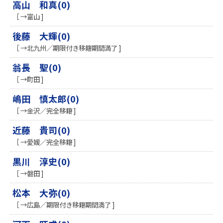
高山 和真(0)
［ →富山 ]
後藤 大輝(0)
［ →北九州／期限付き移籍期間満了 ]
翁長 聖(0)
［ →町田 ]
嶋田 慎太郎(0)
［ →金沢／完全移籍 ]
近藤 貴司(0)
［ →愛媛／完全移籍 ]
黒川 淳史(0)
［ →磐田 ]
松本 大弥(0)
［ →広島／期限付き移籍期間満了 ]