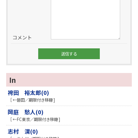
コメント
In
袴田 裕太郎(0)
［ ←磐田／期限付き移籍 ]
岡庭 愁人(0)
［ ←FC東京／期限付き移籍 ]
志村 滉(0)