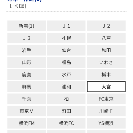
［ →引退 ]
新着(1)
Ｊ１
Ｊ２
Ｊ３
札幌
八戸
岩手
仙台
秋田
山形
福島
いわき
鹿島
水戸
栃木
群馬
浦和
大宮
千葉
柏
FC東京
東京Ｖ
町田
川崎Ｆ
横浜FM
横浜FC
YS横浜