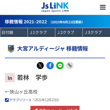
MENU
移籍情報 2021-2022
（2023年6月22日更新）
大宮アルディージャ 移籍情報
Fac
LIN
Link
X
若林 学歩
In
eb
E
Copy
oo
←狭山ヶ丘高校
k
クラブリリース
（2021年12月22日）