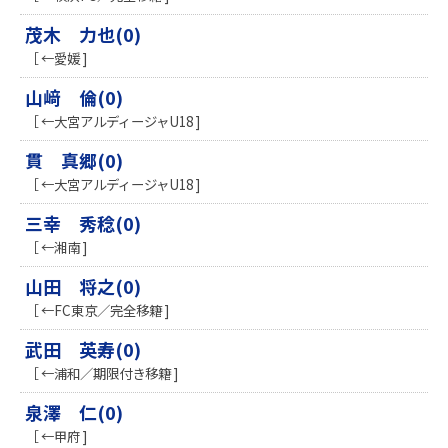
茂木 力也(0)
［ ←愛媛 ]
山﨑 倫(0)
［ ←大宮アルディージャU18 ]
貫 真郷(0)
［ ←大宮アルディージャU18 ]
三幸 秀稔(0)
［ ←湘南 ]
山田 将之(0)
［ ←FC東京／完全移籍 ]
武田 英寿(0)
［ ←浦和／期限付き移籍 ]
泉澤 仁(0)
［ ←甲府 ]