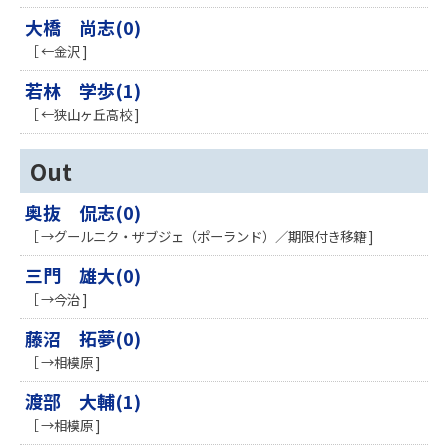
大橋 尚志(0)
［ ←金沢 ]
若林 学歩(1)
［ ←狭山ヶ丘高校 ]
Out
奥抜 侃志(0)
［ →グールニク・ザブジェ（ポーランド）／期限付き移籍 ]
三門 雄大(0)
［ →今治 ]
藤沼 拓夢(0)
［ →相模原 ]
渡部 大輔(1)
［ →相模原 ]