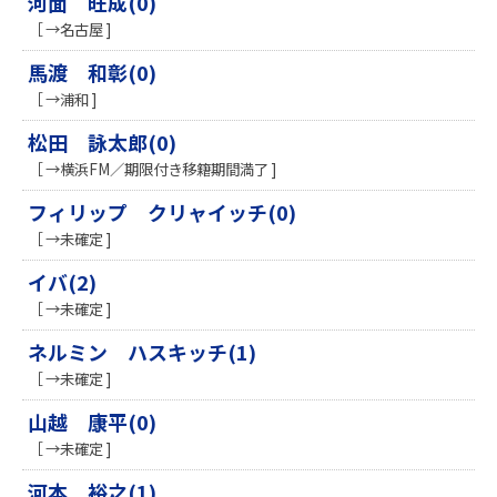
河面 旺成(0)
［ →名古屋 ]
馬渡 和彰(0)
［ →浦和 ]
松田 詠太郎(0)
［ →横浜FM／期限付き移籍期間満了 ]
フィリップ クリャイッチ(0)
［ →未確定 ]
イバ(2)
［ →未確定 ]
ネルミン ハスキッチ(1)
［ →未確定 ]
山越 康平(0)
［ →未確定 ]
河本 裕之(1)