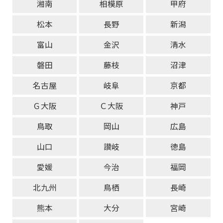
湘南
相模原
甲府
松本
長野
新潟
富山
金沢
清水
磐田
藤枝
沼津
名古屋
岐阜
京都
Ｇ大阪
Ｃ大阪
神戸
鳥取
岡山
広島
山口
讃岐
徳島
愛媛
今治
福岡
北九州
鳥栖
長崎
熊本
大分
宮崎