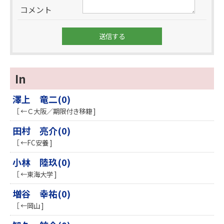
コメント
In
澤上 竜二(0)
［ ←Ｃ大阪／期限付き移籍 ]
田村 亮介(0)
［ ←FC安養 ]
小林 陸玖(0)
［ ←東海大学 ]
増谷 幸祐(0)
［ ←岡山 ]