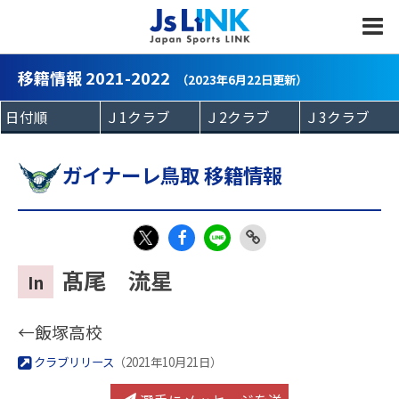
MENU
移籍情報 2021-2022
（2023年6月22日更新）
ガイナーレ鳥取 移籍情報
Fac
LIN
Link
X
髙尾 流星
In
eb
E
Copy
oo
←飯塚高校
k
クラブリリース
（2021年10月21日）