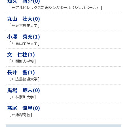
知久 航介(0)
［ ←アルビレックス新潟シンガポール（シンガポール） ]
丸山 壮大(0)
［ ←東京農業大学 ]
小澤 秀充(1)
［ ←青山学院大学 ]
文 仁柱(1)
［ ←朝鮮大学校 ]
長井 響(1)
［ ←広島修道大学 ]
馬場 琢未(0)
［ ←神奈川大学 ]
髙尾 流星(0)
［ ←飯塚高校 ]