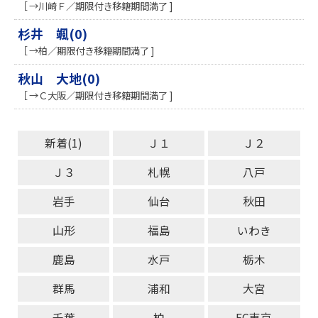
［ →川崎Ｆ／期限付き移籍期間満了 ]
杉井 颯(0)
［ →柏／期限付き移籍期間満了 ]
秋山 大地(0)
［ →Ｃ大阪／期限付き移籍期間満了 ]
新着(1)
Ｊ１
Ｊ２
Ｊ３
札幌
八戸
岩手
仙台
秋田
山形
福島
いわき
鹿島
水戸
栃木
群馬
浦和
大宮
千葉
柏
FC東京