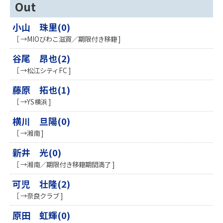
Out
小山 珠里(0)
［ →MIOびわこ滋賀／期限付き移籍 ]
谷尾 昂也(2)
［ →松江シティFC ]
藤原 拓也(1)
［ →YS横浜 ]
横川 旦陽(0)
［ →湘南 ]
新井 光(0)
［ →湘南／期限付き移籍期間満了 ]
可児 壮隆(2)
［ →奈良クラブ ]
原田 虹輝(0)