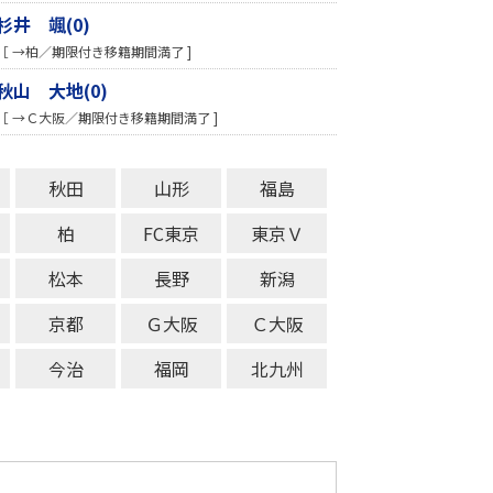
杉井 颯(0)
［ →柏／期限付き移籍期間満了 ]
秋山 大地(0)
［ →Ｃ大阪／期限付き移籍期間満了 ]
秋田
山形
福島
柏
FC東京
東京Ｖ
松本
長野
新潟
京都
Ｇ大阪
Ｃ大阪
今治
福岡
北九州