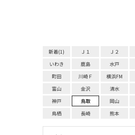
新着(1)
Ｊ１
Ｊ２
いわき
鹿島
水戸
町田
川崎Ｆ
横浜FM
富山
金沢
清水
神戸
鳥取
岡山
鳥栖
長崎
熊本