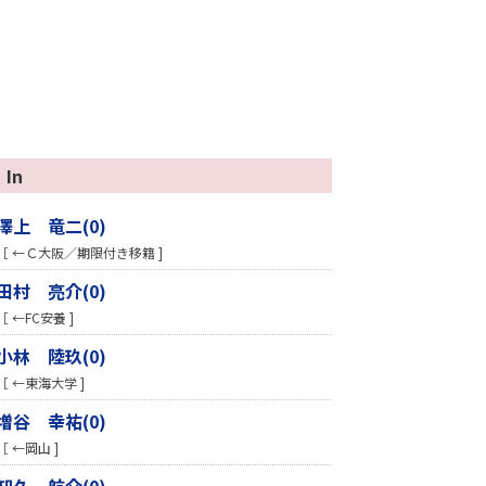
In
澤上 竜二(0)
［ ←Ｃ大阪／期限付き移籍 ]
田村 亮介(0)
［ ←FC安養 ]
小林 陸玖(0)
［ ←東海大学 ]
増谷 幸祐(0)
［ ←岡山 ]
知久 航介(0)