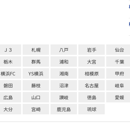
Ｊ３
札幌
八戸
岩手
仙台
栃木
群馬
浦和
大宮
千葉
横浜FC
YS横浜
湘南
相模原
甲府
磐田
藤枝
沼津
名古屋
岐阜
広島
山口
讃岐
徳島
愛媛
大分
宮崎
鹿児島
琉球