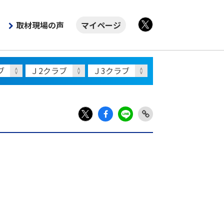
取材現場の声
マイページ
X
Fac
LIN
Link
X
ebo
E
Copy
ok