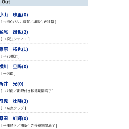
Out
小山 珠里(0)
［ →MIOびわこ滋賀／期限付き移籍 ]
谷尾 昂也(2)
［ →松江シティFC ]
藤原 拓也(1)
［ →YS横浜 ]
横川 旦陽(0)
［ →湘南 ]
新井 光(0)
［ →湘南／期限付き移籍期間満了 ]
可児 壮隆(2)
［ →奈良クラブ ]
原田 虹輝(0)
［ →川崎Ｆ／期限付き移籍期間満了 ]