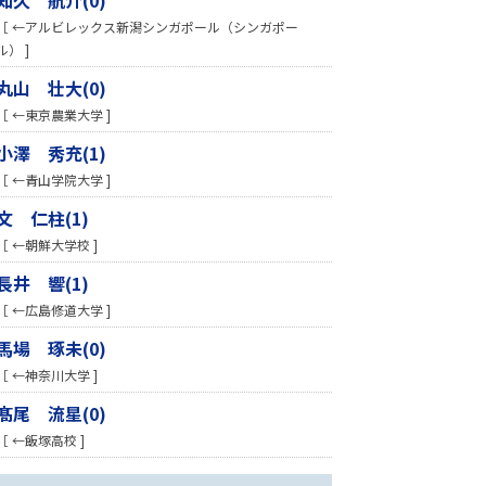
［ ←アルビレックス新潟シンガポール（シンガポー
ル） ]
丸山 壮大(0)
［ ←東京農業大学 ]
小澤 秀充(1)
［ ←青山学院大学 ]
文 仁柱(1)
［ ←朝鮮大学校 ]
長井 響(1)
［ ←広島修道大学 ]
馬場 琢未(0)
［ ←神奈川大学 ]
髙尾 流星(0)
［ ←飯塚高校 ]