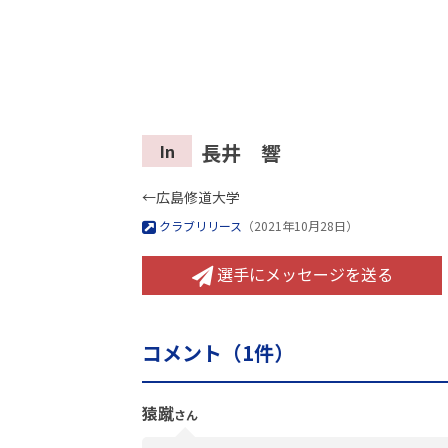
長井 響
In
←広島修道大学
クラブリリース
（2021年10月28日）
選手にメッセージを送る
コメント（
1
件）
猿蹴
さん