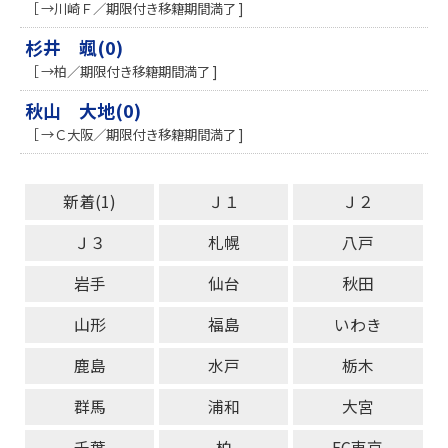
［ →川崎Ｆ／期限付き移籍期間満了 ]
杉井 颯(0)
［ →柏／期限付き移籍期間満了 ]
秋山 大地(0)
［ →Ｃ大阪／期限付き移籍期間満了 ]
新着(1)
Ｊ１
Ｊ２
Ｊ３
札幌
八戸
岩手
仙台
秋田
山形
福島
いわき
鹿島
水戸
栃木
群馬
浦和
大宮
千葉
柏
FC東京