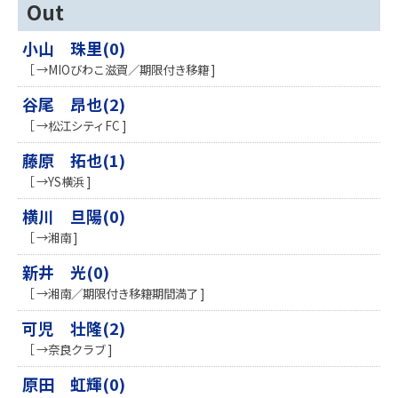
Out
小山 珠里(0)
［ →MIOびわこ滋賀／期限付き移籍 ]
谷尾 昂也(2)
［ →松江シティFC ]
藤原 拓也(1)
［ →YS横浜 ]
横川 旦陽(0)
［ →湘南 ]
新井 光(0)
［ →湘南／期限付き移籍期間満了 ]
可児 壮隆(2)
［ →奈良クラブ ]
原田 虹輝(0)