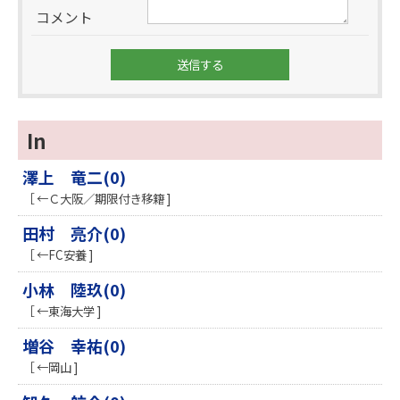
コメント
In
澤上 竜二(0)
［ ←Ｃ大阪／期限付き移籍 ]
田村 亮介(0)
［ ←FC安養 ]
小林 陸玖(0)
［ ←東海大学 ]
増谷 幸祐(0)
［ ←岡山 ]