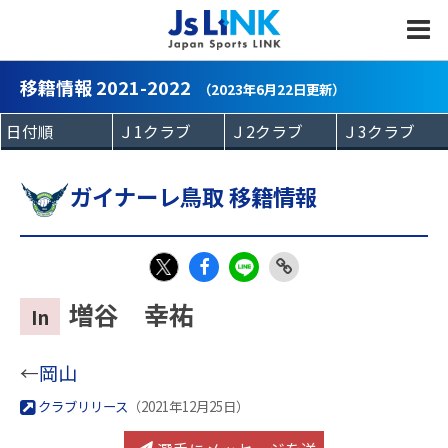
MENU
移籍情報 2021-2022
（2023年6月22日更新）
ガイナーレ鳥取 移籍情報
Fac
LIN
Link
X
増谷 幸祐
In
eb
E
Copy
oo
←
岡山
k
クラブリリース
（2021年12月25日）