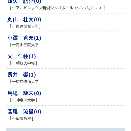
知久 航介(0)
［ ←アルビレックス新潟シンガポール（シンガポール） ]
丸山 壮大(0)
［ ←東京農業大学 ]
小澤 秀充(1)
［ ←青山学院大学 ]
文 仁柱(1)
［ ←朝鮮大学校 ]
長井 響(1)
［ ←広島修道大学 ]
馬場 琢未(0)
［ ←神奈川大学 ]
髙尾 流星(0)
［ ←飯塚高校 ]