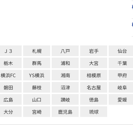
Ｊ３
札幌
八戸
岩手
仙台
栃木
群馬
浦和
大宮
千葉
横浜FC
YS横浜
湘南
相模原
甲府
磐田
藤枝
沼津
名古屋
岐阜
広島
山口
讃岐
徳島
愛媛
大分
宮崎
鹿児島
琉球