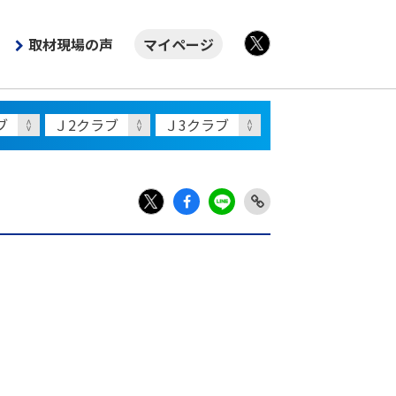
取材現場の声
マイページ
X
Fac
LIN
Link
X
ebo
E
Copy
ok