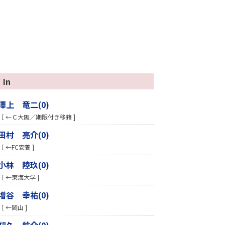
In
澤上 竜二(0)
［ ←Ｃ大阪／期限付き移籍 ]
田村 亮介(0)
［ ←FC安養 ]
小林 陸玖(0)
［ ←東海大学 ]
増谷 幸祐(0)
［ ←岡山 ]
知久 航介(0)