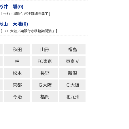
杉井 颯(0)
［ →柏／期限付き移籍期間満了 ]
秋山 大地(0)
［ →Ｃ大阪／期限付き移籍期間満了 ]
秋田
山形
福島
柏
FC東京
東京Ｖ
松本
長野
新潟
京都
Ｇ大阪
Ｃ大阪
今治
福岡
北九州