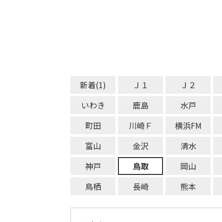
新着(1)
Ｊ１
Ｊ２
いわき
鹿島
水戸
町田
川崎Ｆ
横浜FM
富山
金沢
清水
神戸
鳥取
岡山
鳥栖
長崎
熊本