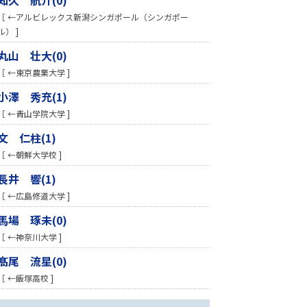
［ ←アルビレックス新潟シンガポール（シンガポー
ル） ]
丸山 壮大(0)
［ ←東京農業大学 ]
小澤 秀充(1)
［ ←青山学院大学 ]
文 仁柱(1)
［ ←朝鮮大学校 ]
長井 響(1)
［ ←広島修道大学 ]
馬場 琢未(0)
［ ←神奈川大学 ]
髙尾 流星(0)
［ ←飯塚高校 ]