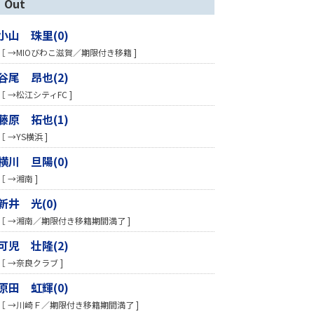
Out
小山 珠里(0)
［ →MIOびわこ滋賀／期限付き移籍 ]
谷尾 昂也(2)
［ →松江シティFC ]
藤原 拓也(1)
［ →YS横浜 ]
横川 旦陽(0)
［ →湘南 ]
新井 光(0)
［ →湘南／期限付き移籍期間満了 ]
可児 壮隆(2)
［ →奈良クラブ ]
原田 虹輝(0)
［ →川崎Ｆ／期限付き移籍期間満了 ]