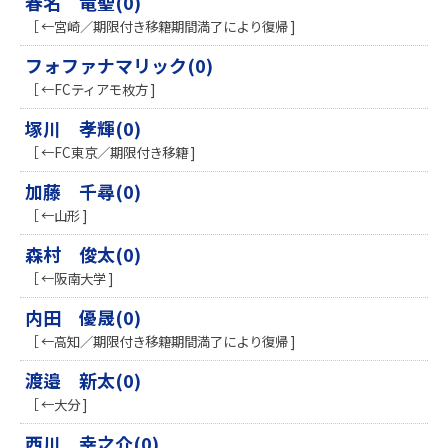
春名 竜聖(0)
［ ←宮崎／期限付き移籍期間満了により復帰 ]
フォファナマリック(0)
［ ←FCティアモ枚方 ]
塚川 孝輝(0)
［ ←FC東京／期限付き移籍 ]
加藤 千尋(0)
［ ←山形 ]
森村 俊太(0)
［ ←阪南大学 ]
内田 優晟(0)
［ ←高知／期限付き移籍期間満了により復帰 ]
渡邉 新太(0)
［ ←大分 ]
西川 幸之介(0)