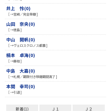
井上 怜(0)
［ →宮崎／完全移籍 ]
山田 奈央(0)
［ →徳島 ]
中山 開帆(0)
［ →ヴェロスクロノス都農 ]
楠本 卓海(0)
［ →藤枝 ]
中島 大嘉(0)
［ →札幌／期限付き移籍期間満了 ]
本間 幸司(0)
［ →引退 ]
新着(1)
Ｊ１
Ｊ２