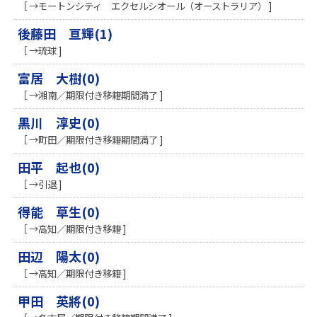
［ →モートンシティ エクセルシオール（オーストラリア） ]
後藤田 亘輝(1)
［ →琉球 ]
富居 大樹(0)
［ →湘南／期限付き移籍期間満了 ]
黒川 淳史(0)
［ →町田／期限付き移籍期間満了 ]
田平 起也(0)
［ →引退 ]
得能 草生(0)
［ →高知／期限付き移籍 ]
田辺 陽太(0)
［ →高知／期限付き移籍 ]
甲田 英將(0)