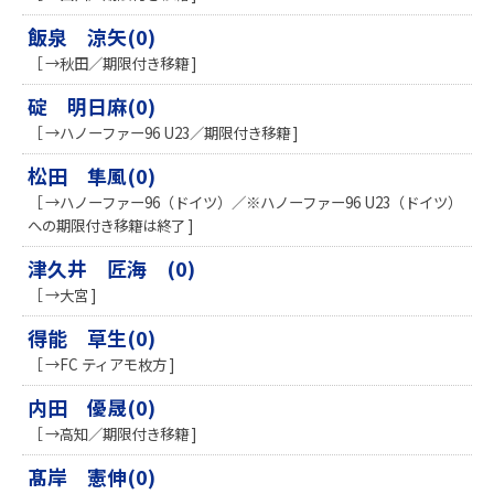
飯泉 涼矢(0)
［ →秋田／期限付き移籍 ]
碇 明日麻(0)
［ →ハノーファー96 U23／期限付き移籍 ]
松田 隼風(0)
［ →ハノーファー96（ドイツ）／※ハノーファー96 U23（ドイツ）
への期限付き移籍は終了 ]
津久井 匠海 (0)
［ →大宮 ]
得能 草生(0)
［ →FC ティアモ枚方 ]
内田 優晟(0)
［ →高知／期限付き移籍 ]
髙岸 憲伸(0)