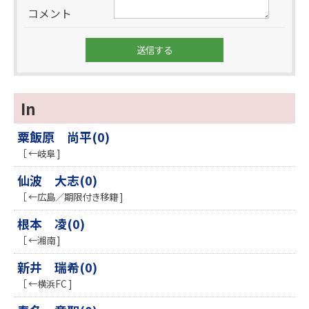
コメント
In
粟飯原 尚平(0)
［ ←岐阜 ]
仙波 大志(0)
［ ←広島／期限付き移籍 ]
根本 凌(0)
［ ←湘南 ]
新井 瑞希(0)
［ ←横浜FC ]