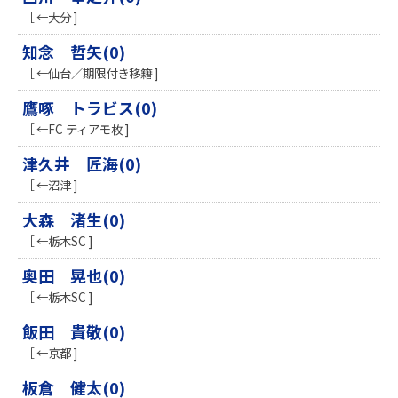
［ ←大分 ]
知念 哲矢(0)
［ ←仙台／期限付き移籍 ]
鷹啄 トラビス(0)
［ ←FC ティアモ枚 ]
津久井 匠海(0)
［ ←沼津 ]
​大森 渚生(0)
［ ←栃木SC ]
奥田 晃也(0)
［ ←栃木SC ]
飯田 貴敬(0)
［ ←京都 ]
板倉 健太(0)