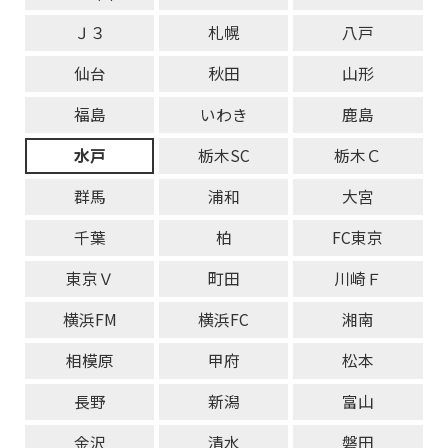
Ｊ３
札幌
八戸
仙台
秋田
山形
福島
いわき
鹿島
水戸
栃木SC
栃木Ｃ
群馬
浦和
大宮
千葉
柏
FC東京
東京Ｖ
町田
川崎Ｆ
横浜FM
横浜FC
湘南
相模原
甲府
松本
長野
新潟
富山
金沢
清水
磐田