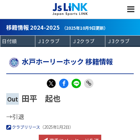
MENU
移籍情報 2024-2025
（2025年10月9日更新）
水戸ホーリーホック 移籍情報
Fac
LIN
Link
X
田平 起也
Out
eb
E
Copy
oo
→引退
k
クラブリリース
（2025年1月2日）