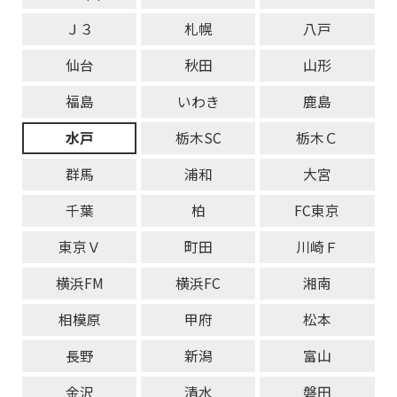
Ｊ３
札幌
八戸
仙台
秋田
山形
福島
いわき
鹿島
水戸
栃木SC
栃木Ｃ
群馬
浦和
大宮
千葉
柏
FC東京
東京Ｖ
町田
川崎Ｆ
横浜FM
横浜FC
湘南
相模原
甲府
松本
長野
新潟
富山
金沢
清水
磐田