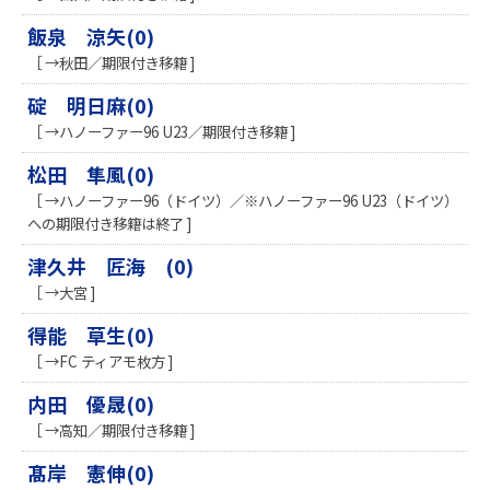
飯泉 涼矢(0)
［ →秋田／期限付き移籍 ]
碇 明日麻(0)
［ →ハノーファー96 U23／期限付き移籍 ]
松田 隼風(0)
［ →ハノーファー96（ドイツ）／※ハノーファー96 U23（ドイツ）
への期限付き移籍は終了 ]
津久井 匠海 (0)
［ →大宮 ]
得能 草生(0)
［ →FC ティアモ枚方 ]
内田 優晟(0)
［ →高知／期限付き移籍 ]
髙岸 憲伸(0)