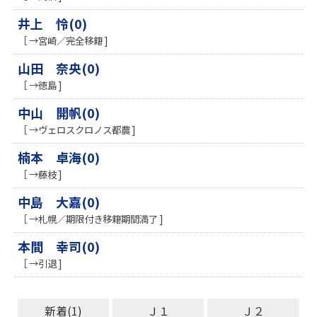
井上 怜(0)
［ →宮崎／完全移籍 ]
山田 奈央(0)
［ →徳島 ]
中山 開帆(0)
［ →ヴェロスクロノス都農 ]
楠本 卓海(0)
［ →藤枝 ]
中島 大嘉(0)
［ →札幌／期限付き移籍期間満了 ]
本間 幸司(0)
［ →引退 ]
新着(1)
Ｊ１
Ｊ２