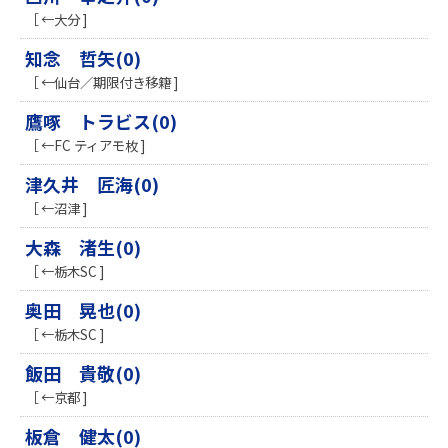
［ ←大分 ]
知念 哲矢(0)
［ ←仙台／期限付き移籍 ]
鷹啄 トラビス(0)
［ ←FC ティアモ枚 ]
津久井 匠海(0)
［ ←沼津 ]
​大森 渚生(0)
［ ←栃木SC ]
奥田 晃也(0)
［ ←栃木SC ]
飯田 貴敬(0)
［ ←京都 ]
板倉 健太(0)