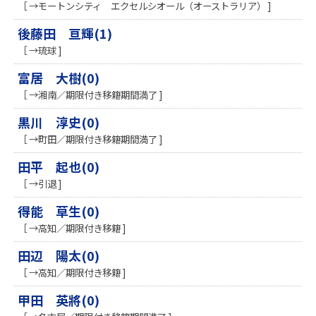
［ →モートンシティ エクセルシオール（オーストラリア） ]
後藤田 亘輝(1)
［ →琉球 ]
富居 大樹(0)
［ →湘南／期限付き移籍期間満了 ]
黒川 淳史(0)
［ →町田／期限付き移籍期間満了 ]
田平 起也(0)
［ →引退 ]
得能 草生(0)
［ →高知／期限付き移籍 ]
田辺 陽太(0)
［ →高知／期限付き移籍 ]
甲田 英將(0)