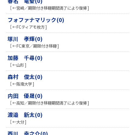
春名 竜聖(0)
［ ←宮崎／期限付き移籍期間満了により復帰 ]
フォファナマリック(0)
［ ←FCティアモ枚方 ]
塚川 孝輝(0)
［ ←FC東京／期限付き移籍 ]
加藤 千尋(0)
［ ←山形 ]
森村 俊太(0)
［ ←阪南大学 ]
内田 優晟(0)
［ ←高知／期限付き移籍期間満了により復帰 ]
渡邉 新太(0)
［ ←大分 ]
西川 幸之介(0)