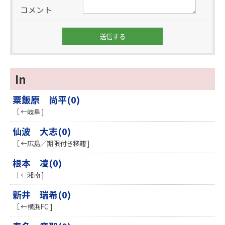
コメント
In
粟飯原 尚平(0)
［ ←岐阜 ]
仙波 大志(0)
［ ←広島／期限付き移籍 ]
根本 凌(0)
［ ←湘南 ]
新井 瑞希(0)
［ ←横浜FC ]