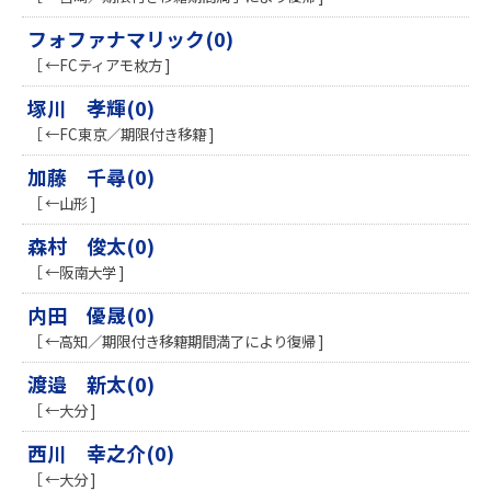
フォファナマリック(0)
［ ←FCティアモ枚方 ]
塚川 孝輝(0)
［ ←FC東京／期限付き移籍 ]
加藤 千尋(0)
［ ←山形 ]
森村 俊太(0)
［ ←阪南大学 ]
内田 優晟(0)
［ ←高知／期限付き移籍期間満了により復帰 ]
渡邉 新太(0)
［ ←大分 ]
西川 幸之介(0)
［ ←大分 ]