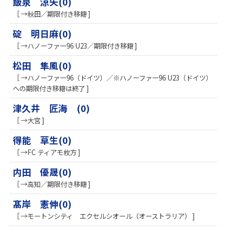
飯泉 涼矢(0)
［ →秋田／期限付き移籍 ]
碇 明日麻(0)
［ →ハノーファー96 U23／期限付き移籍 ]
松田 隼風(0)
［ →ハノーファー96（ドイツ）／※ハノーファー96 U23（ドイツ）
への期限付き移籍は終了 ]
津久井 匠海 (0)
［ →大宮 ]
得能 草生(0)
［ →FC ティアモ枚方 ]
内田 優晟(0)
［ →高知／期限付き移籍 ]
髙岸 憲伸(0)
［ →モートンシティ エクセルシオール（オーストラリア） ]