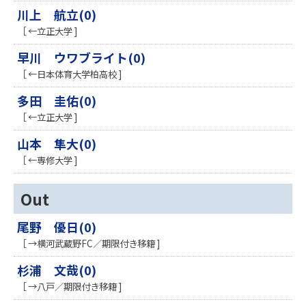
川上 航立(0)
［ ←立正大学 ]
早川 ウワブライト(0)
［ ←日本体育大学柏高校 ]
多田 圭佑(0)
［ ←立正大学 ]
山本 隼大(0)
［ ←専修大学 ]
Out
尾野 優日(0)
［ →横河武蔵野FC／期限付き移籍 ]
杉浦 文哉(0)
［ →八戸／期限付き移籍 ]