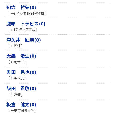
知念 哲矢(0)
［ ←仙台／期限付き移籍 ]
鷹啄 トラビス(0)
［ ←FC ティアモ枚 ]
津久井 匠海(0)
［ ←沼津 ]
​大森 渚生(0)
［ ←栃木SC ]
奥田 晃也(0)
［ ←栃木SC ]
飯田 貴敬(0)
［ ←京都 ]
板倉 健太(0)
［ ←東京国際大学 ]