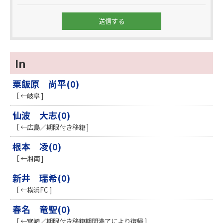
In
粟飯原 尚平(0)
［ ←岐阜 ]
仙波 大志(0)
［ ←広島／期限付き移籍 ]
根本 凌(0)
［ ←湘南 ]
新井 瑞希(0)
［ ←横浜FC ]
春名 竜聖(0)
［ ←宮崎／期限付き移籍期間満了により復帰 ]