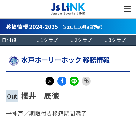
MENU
移籍情報 2024-2025
（2025年10月9日更新）
水戸ホーリーホック 移籍情報
Fac
LIN
Link
X
櫻井 辰徳
Out
eb
E
Copy
oo
→神戸／期限付き移籍期間満了
k