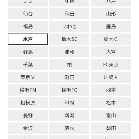
Ｊ３
札幌
八戸
仙台
秋田
山形
福島
いわき
鹿島
水戸
栃木SC
栃木Ｃ
群馬
浦和
大宮
千葉
柏
FC東京
東京Ｖ
町田
川崎Ｆ
横浜FM
横浜FC
湘南
相模原
甲府
松本
長野
新潟
富山
金沢
清水
磐田