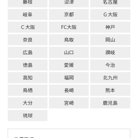
藤枝
沼津
名古屋
岐阜
京都
Ｇ大阪
Ｃ大阪
FC大阪
神戸
奈良
鳥取
岡山
広島
山口
讃岐
徳島
愛媛
今治
高知
福岡
北九州
鳥栖
長崎
熊本
大分
宮崎
鹿児島
琉球