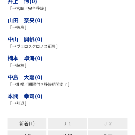
井上 怜(0)
［ →宮崎／完全移籍 ]
山田 奈央(0)
［ →徳島 ]
中山 開帆(0)
［ →ヴェロスクロノス都農 ]
楠本 卓海(0)
［ →藤枝 ]
中島 大嘉(0)
［ →札幌／期限付き移籍期間満了 ]
本間 幸司(0)
［ →引退 ]
新着(1)
Ｊ１
Ｊ２