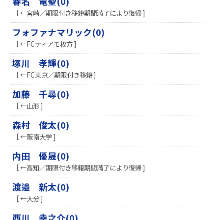
春名 竜聖(0)
［ ←宮崎／期限付き移籍期間満了により復帰 ]
フォファナマリック(0)
［ ←FCティアモ枚方 ]
塚川 孝輝(0)
［ ←FC東京／期限付き移籍 ]
加藤 千尋(0)
［ ←山形 ]
森村 俊太(0)
［ ←阪南大学 ]
内田 優晟(0)
［ ←高知／期限付き移籍期間満了により復帰 ]
渡邉 新太(0)
［ ←大分 ]
西川 幸之介(0)