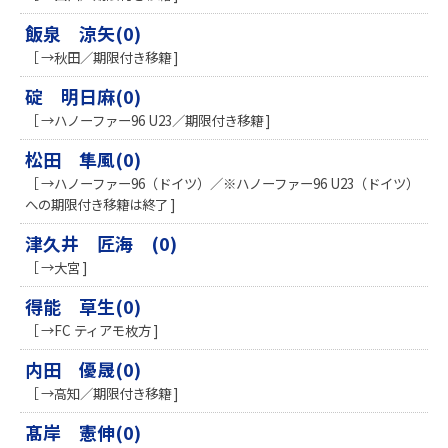
飯泉 涼矢(0)
［ →秋田／期限付き移籍 ]
碇 明日麻(0)
［ →ハノーファー96 U23／期限付き移籍 ]
松田 隼風(0)
［ →ハノーファー96（ドイツ）／※ハノーファー96 U23（ドイツ）
への期限付き移籍は終了 ]
津久井 匠海 (0)
［ →大宮 ]
得能 草生(0)
［ →FC ティアモ枚方 ]
内田 優晟(0)
［ →高知／期限付き移籍 ]
髙岸 憲伸(0)