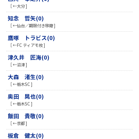
［ ←大分 ]
知念 哲矢(0)
［ ←仙台／期限付き移籍 ]
鷹啄 トラビス(0)
［ ←FC ティアモ枚 ]
津久井 匠海(0)
［ ←沼津 ]
​大森 渚生(0)
［ ←栃木SC ]
奥田 晃也(0)
［ ←栃木SC ]
飯田 貴敬(0)
［ ←京都 ]
板倉 健太(0)