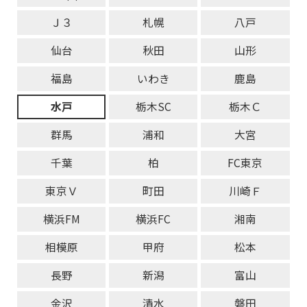
Ｊ３
札幌
八戸
仙台
秋田
山形
福島
いわき
鹿島
水戸
栃木SC
栃木Ｃ
群馬
浦和
大宮
千葉
柏
FC東京
東京Ｖ
町田
川崎Ｆ
横浜FM
横浜FC
湘南
相模原
甲府
松本
長野
新潟
富山
金沢
清水
磐田