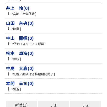
井上 怜(0)
［ →宮崎／完全移籍 ]
山田 奈央(0)
［ →徳島 ]
中山 開帆(0)
［ →ヴェロスクロノス都農 ]
楠本 卓海(0)
［ →藤枝 ]
中島 大嘉(0)
［ →札幌／期限付き移籍期間満了 ]
本間 幸司(0)
［ →引退 ]
新着(1)
Ｊ１
Ｊ２