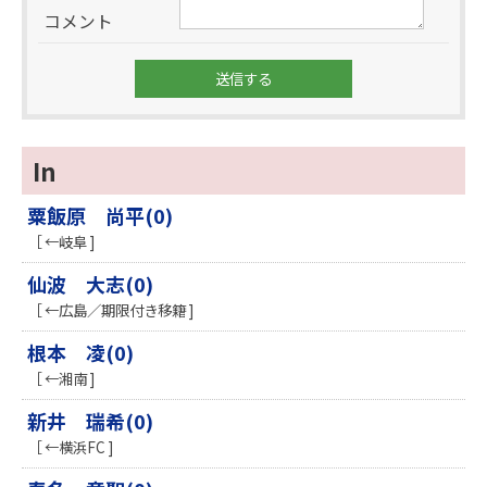
コメント
In
粟飯原 尚平(0)
［ ←岐阜 ]
仙波 大志(0)
［ ←広島／期限付き移籍 ]
根本 凌(0)
［ ←湘南 ]
新井 瑞希(0)
［ ←横浜FC ]