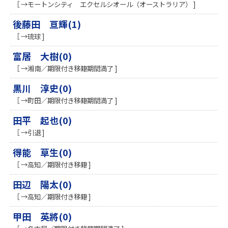
［ →モートンシティ エクセルシオール（オーストラリア） ]
後藤田 亘輝(1)
［ →琉球 ]
富居 大樹(0)
［ →湘南／期限付き移籍期間満了 ]
黒川 淳史(0)
［ →町田／期限付き移籍期間満了 ]
田平 起也(0)
［ →引退 ]
得能 草生(0)
［ →高知／期限付き移籍 ]
田辺 陽太(0)
［ →高知／期限付き移籍 ]
甲田 英將(0)