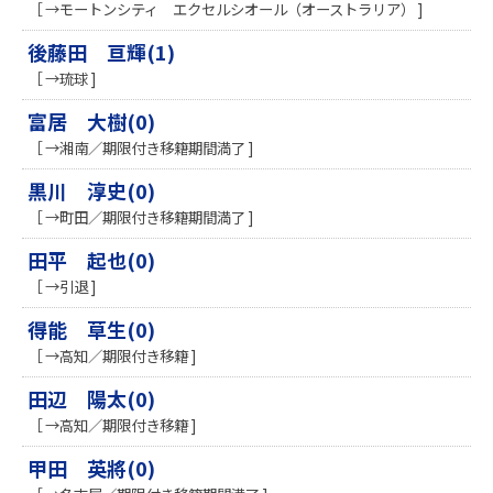
［ →モートンシティ エクセルシオール（オーストラリア） ]
後藤田 亘輝(1)
［ →琉球 ]
富居 大樹(0)
［ →湘南／期限付き移籍期間満了 ]
黒川 淳史(0)
［ →町田／期限付き移籍期間満了 ]
田平 起也(0)
［ →引退 ]
得能 草生(0)
［ →高知／期限付き移籍 ]
田辺 陽太(0)
［ →高知／期限付き移籍 ]
甲田 英將(0)