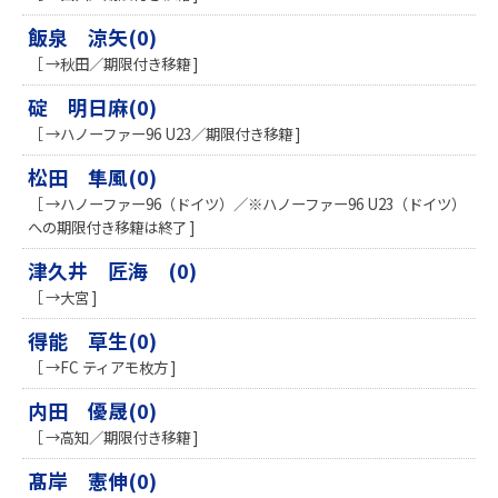
飯泉 涼矢(0)
［ →秋田／期限付き移籍 ]
碇 明日麻(0)
［ →ハノーファー96 U23／期限付き移籍 ]
松田 隼風(0)
［ →ハノーファー96（ドイツ）／※ハノーファー96 U23（ドイツ）
への期限付き移籍は終了 ]
津久井 匠海 (0)
［ →大宮 ]
得能 草生(0)
［ →FC ティアモ枚方 ]
内田 優晟(0)
［ →高知／期限付き移籍 ]
髙岸 憲伸(0)