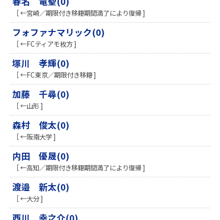
春名 竜聖(0)
［ ←宮崎／期限付き移籍期間満了により復帰 ]
フォファナマリック(0)
［ ←FCティアモ枚方 ]
塚川 孝輝(0)
［ ←FC東京／期限付き移籍 ]
加藤 千尋(0)
［ ←山形 ]
森村 俊太(0)
［ ←阪南大学 ]
内田 優晟(0)
［ ←高知／期限付き移籍期間満了により復帰 ]
渡邉 新太(0)
［ ←大分 ]
西川 幸之介(0)