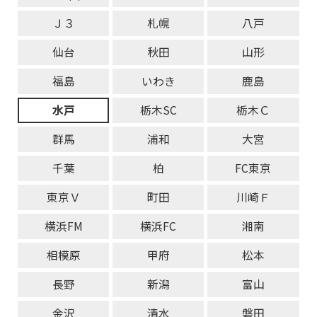
Ｊ３
札幌
八戸
仙台
秋田
山形
福島
いわき
鹿島
水戸
栃木SC
栃木Ｃ
群馬
浦和
大宮
千葉
柏
FC東京
東京Ｖ
町田
川崎Ｆ
横浜FM
横浜FC
湘南
相模原
甲府
松本
長野
新潟
富山
金沢
清水
磐田