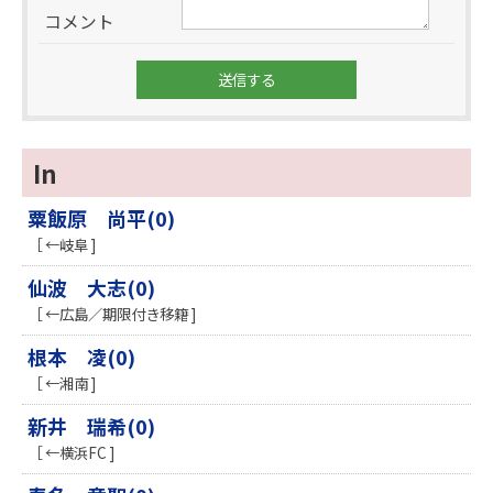
コメント
In
粟飯原 尚平(0)
［ ←岐阜 ]
仙波 大志(0)
［ ←広島／期限付き移籍 ]
根本 凌(0)
［ ←湘南 ]
新井 瑞希(0)
［ ←横浜FC ]