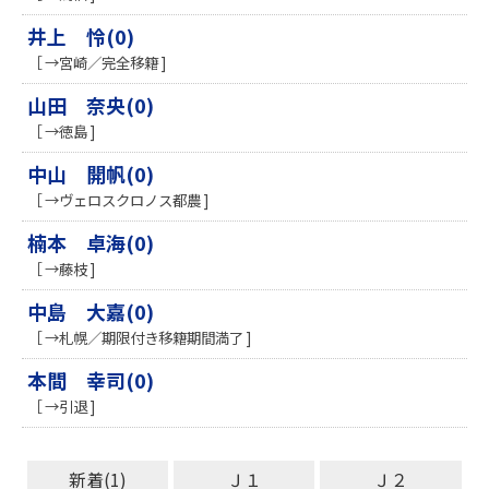
井上 怜(0)
［ →宮崎／完全移籍 ]
山田 奈央(0)
［ →徳島 ]
中山 開帆(0)
［ →ヴェロスクロノス都農 ]
楠本 卓海(0)
［ →藤枝 ]
中島 大嘉(0)
［ →札幌／期限付き移籍期間満了 ]
本間 幸司(0)
［ →引退 ]
新着(1)
Ｊ１
Ｊ２