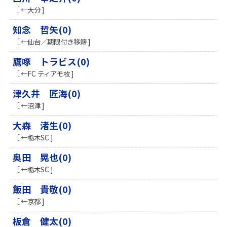
［ ←大分 ]
知念 哲矢(0)
［ ←仙台／期限付き移籍 ]
鷹啄 トラビス(0)
［ ←FC ティアモ枚 ]
津久井 匠海(0)
［ ←沼津 ]
​大森 渚生(0)
［ ←栃木SC ]
奥田 晃也(0)
［ ←栃木SC ]
飯田 貴敬(0)
［ ←京都 ]
板倉 健太(0)