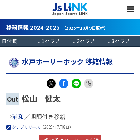
MENU
移籍情報 2024-2025
（2025年10月9日更新）
水戸ホーリーホック 移籍情報
Fac
LIN
Link
X
松山 健太
Out
eb
E
Copy
oo
→
浦和
／期限付き移籍
k
クラブリリース
（2025年7月8日）