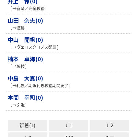
井上 怜(0)
［ →宮崎／完全移籍 ]
山田 奈央(0)
［ →徳島 ]
中山 開帆(0)
［ →ヴェロスクロノス都農 ]
楠本 卓海(0)
［ →藤枝 ]
中島 大嘉(0)
［ →札幌／期限付き移籍期間満了 ]
本間 幸司(0)
［ →引退 ]
新着(1)
Ｊ１
Ｊ２