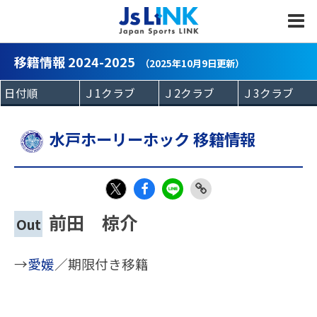
MENU
移籍情報 2024-2025
（2025年10月9日更新）
水戸ホーリーホック 移籍情報
Fac
LIN
Link
X
前田 椋介
Out
eb
E
Copy
oo
→
愛媛
／期限付き移籍
k