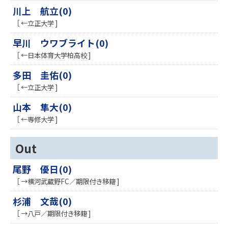
川上 航立(0)
［ ←立正大学 ]
早川 ウワブライト(0)
［ ←日本体育大学柏高校 ]
多田 圭佑(0)
［ ←立正大学 ]
山本 隼大(0)
［ ←専修大学 ]
Out
尾野 優日(0)
［ →横河武蔵野FC／期限付き移籍 ]
杉浦 文哉(0)
［ →八戸／期限付き移籍 ]