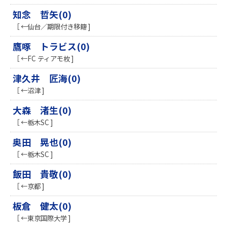
知念 哲矢(0)
［ ←仙台／期限付き移籍 ]
鷹啄 トラビス(0)
［ ←FC ティアモ枚 ]
津久井 匠海(0)
［ ←沼津 ]
​大森 渚生(0)
［ ←栃木SC ]
奥田 晃也(0)
［ ←栃木SC ]
飯田 貴敬(0)
［ ←京都 ]
板倉 健太(0)
［ ←東京国際大学 ]