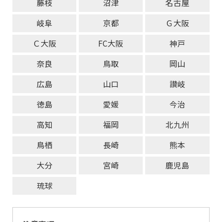
藤枝
沼津
名古屋
岐阜
京都
Ｇ大阪
Ｃ大阪
FC大阪
神戸
奈良
鳥取
岡山
広島
山口
讃岐
徳島
愛媛
今治
高知
福岡
北九州
鳥栖
長崎
熊本
大分
宮崎
鹿児島
琉球