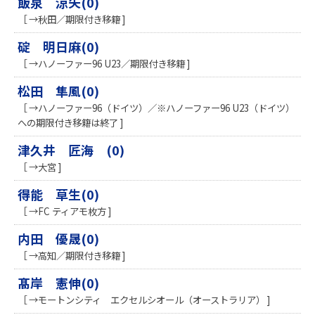
飯泉 涼矢(0)
［ →秋田／期限付き移籍 ]
碇 明日麻(0)
［ →ハノーファー96 U23／期限付き移籍 ]
松田 隼風(0)
［ →ハノーファー96（ドイツ）／※ハノーファー96 U23（ドイツ）
への期限付き移籍は終了 ]
津久井 匠海 (0)
［ →大宮 ]
得能 草生(0)
［ →FC ティアモ枚方 ]
内田 優晟(0)
［ →高知／期限付き移籍 ]
髙岸 憲伸(0)
［ →モートンシティ エクセルシオール（オーストラリア） ]