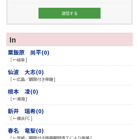
In
粟飯原 尚平(0)
［ ←岐阜 ]
仙波 大志(0)
［ ←広島／期限付き移籍 ]
根本 凌(0)
［ ←湘南 ]
新井 瑞希(0)
［ ←横浜FC ]
春名 竜聖(0)
［ ←宮崎／期限付き移籍期間満了により復帰 ]