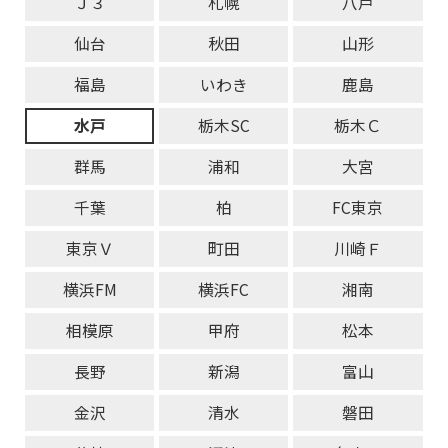
Ｊ３
札幌
八戸
仙台
秋田
山形
福島
いわき
鹿島
水戸
栃木SC
栃木Ｃ
群馬
浦和
大宮
千葉
柏
FC東京
東京Ｖ
町田
川崎Ｆ
横浜FM
横浜FC
湘南
相模原
甲府
松本
長野
新潟
富山
金沢
清水
磐田