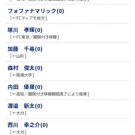
フォファナマリック(0)
［ ←FCティアモ枚方 ]
塚川 孝輝(0)
［ ←FC東京／期限付き移籍 ]
加藤 千尋(0)
［ ←山形 ]
森村 俊太(0)
［ ←阪南大学 ]
内田 優晟(0)
［ ←高知／期限付き移籍期間満了により復帰 ]
渡邉 新太(0)
［ ←大分 ]
西川 幸之介(0)
［ ←大分 ]