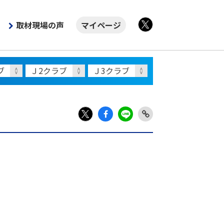
取材現場の声
マイページ
X
Fac
LIN
Link
X
ebo
E
Copy
ok