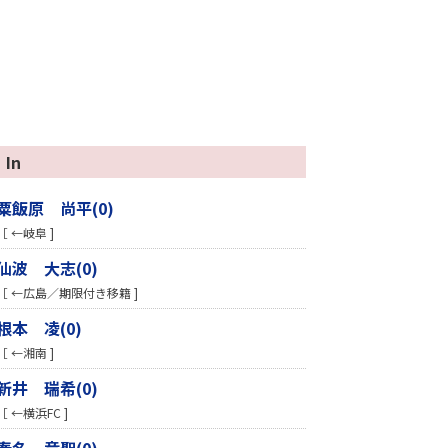
In
粟飯原 尚平(0)
［ ←岐阜 ]
仙波 大志(0)
［ ←広島／期限付き移籍 ]
根本 凌(0)
［ ←湘南 ]
新井 瑞希(0)
［ ←横浜FC ]
春名 竜聖(0)