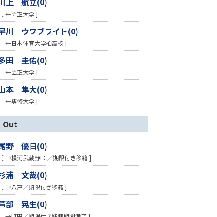
川上 航立(0)
［ ←立正大学 ]
早川 ウワブライト(0)
［ ←日本体育大学柏高校 ]
多田 圭佑(0)
［ ←立正大学 ]
山本 隼大(0)
［ ←専修大学 ]
Out
尾野 優日(0)
［ →横河武蔵野FC／期限付き移籍 ]
杉浦 文哉(0)
［ →八戸／期限付き移籍 ]
芦部 晃生(0)
［ →町田／期限付き移籍期間満了 ]