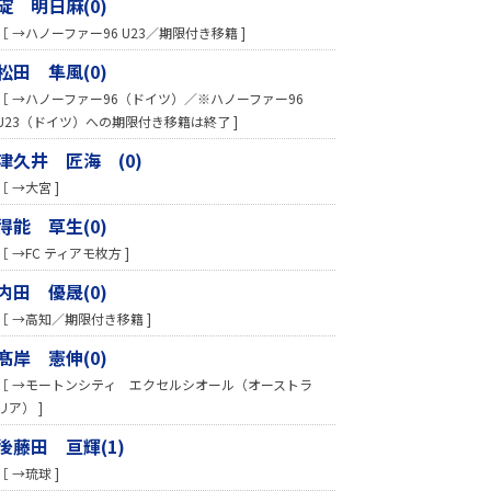
碇 明日麻(0)
［ →ハノーファー96 U23／期限付き移籍 ]
松田 隼風(0)
［ →ハノーファー96（ドイツ）／※ハノーファー96
U23（ドイツ）への期限付き移籍は終了 ]
津久井 匠海 (0)
［ →大宮 ]
得能 草生(0)
［ →FC ティアモ枚方 ]
内田 優晟(0)
［ →高知／期限付き移籍 ]
髙岸 憲伸(0)
［ →モートンシティ エクセルシオール（オーストラ
リア） ]
後藤田 亘輝(1)
［ →琉球 ]