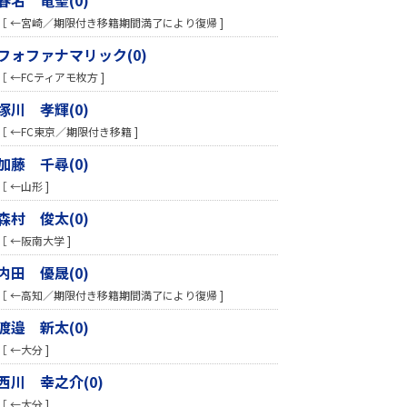
［ ←宮崎／期限付き移籍期間満了により復帰 ]
フォファナマリック(0)
［ ←FCティアモ枚方 ]
塚川 孝輝(0)
［ ←FC東京／期限付き移籍 ]
加藤 千尋(0)
［ ←山形 ]
森村 俊太(0)
［ ←阪南大学 ]
内田 優晟(0)
［ ←高知／期限付き移籍期間満了により復帰 ]
渡邉 新太(0)
［ ←大分 ]
西川 幸之介(0)
［ ←大分 ]