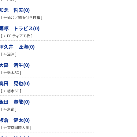
知念 哲矢(0)
［ ←仙台／期限付き移籍 ]
鷹啄 トラビス(0)
［ ←FC ティアモ枚 ]
津久井 匠海(0)
［ ←沼津 ]
​大森 渚生(0)
［ ←栃木SC ]
奥田 晃也(0)
［ ←栃木SC ]
飯田 貴敬(0)
［ ←京都 ]
板倉 健太(0)
［ ←東京国際大学 ]