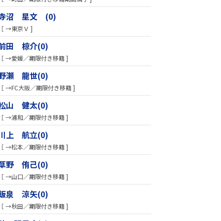
寺沼 星文 (0)
［ →東京Ｖ ]
前田 椋介(0)
［ →愛媛／期限付き移籍 ]
野瀬 龍世(0)
［ →FC大阪／期限付き移籍 ]
松山 健太(0)
［ →浦和／期限付き移籍 ]
川上 航立(0)
［ →松本／期限付き移籍 ]
草野 侑己(0)
［ →山口／期限付き移籍 ]
飯泉 涼矢(0)
［ →秋田／期限付き移籍 ]