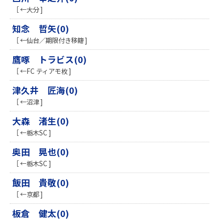
［ ←大分 ]
知念 哲矢(0)
［ ←仙台／期限付き移籍 ]
鷹啄 トラビス(0)
［ ←FC ティアモ枚 ]
津久井 匠海(0)
［ ←沼津 ]
​大森 渚生(0)
［ ←栃木SC ]
奥田 晃也(0)
［ ←栃木SC ]
飯田 貴敬(0)
［ ←京都 ]
板倉 健太(0)