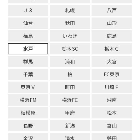
Ｊ３
札幌
八戸
仙台
秋田
山形
福島
いわき
鹿島
水戸
栃木SC
栃木Ｃ
群馬
浦和
大宮
千葉
柏
FC東京
東京Ｖ
町田
川崎Ｆ
横浜FM
横浜FC
湘南
相模原
甲府
松本
長野
新潟
富山
金沢
清水
磐田