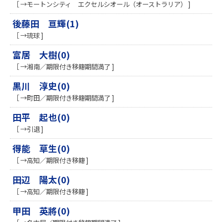
［ →モートンシティ エクセルシオール（オーストラリア） ]
後藤田 亘輝(1)
［ →琉球 ]
富居 大樹(0)
［ →湘南／期限付き移籍期間満了 ]
黒川 淳史(0)
［ →町田／期限付き移籍期間満了 ]
田平 起也(0)
［ →引退 ]
得能 草生(0)
［ →高知／期限付き移籍 ]
田辺 陽太(0)
［ →高知／期限付き移籍 ]
甲田 英將(0)