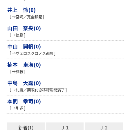
井上 怜(0)
［ →宮崎／完全移籍 ]
山田 奈央(0)
［ →徳島 ]
中山 開帆(0)
［ →ヴェロスクロノス都農 ]
楠本 卓海(0)
［ →藤枝 ]
中島 大嘉(0)
［ →札幌／期限付き移籍期間満了 ]
本間 幸司(0)
［ →引退 ]
新着(1)
Ｊ１
Ｊ２