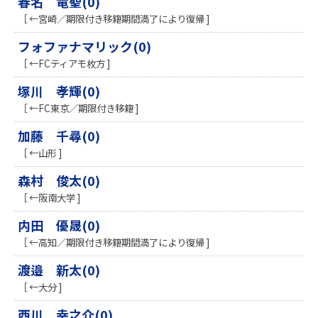
春名 竜聖(0)
［ ←宮崎／期限付き移籍期間満了により復帰 ]
フォファナマリック(0)
［ ←FCティアモ枚方 ]
塚川 孝輝(0)
［ ←FC東京／期限付き移籍 ]
加藤 千尋(0)
［ ←山形 ]
森村 俊太(0)
［ ←阪南大学 ]
内田 優晟(0)
［ ←高知／期限付き移籍期間満了により復帰 ]
渡邉 新太(0)
［ ←大分 ]
西川 幸之介(0)