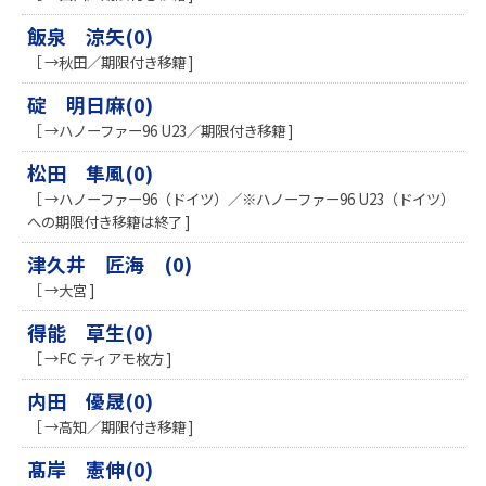
飯泉 涼矢(0)
［ →秋田／期限付き移籍 ]
碇 明日麻(0)
［ →ハノーファー96 U23／期限付き移籍 ]
松田 隼風(0)
［ →ハノーファー96（ドイツ）／※ハノーファー96 U23（ドイツ）
への期限付き移籍は終了 ]
津久井 匠海 (0)
［ →大宮 ]
得能 草生(0)
［ →FC ティアモ枚方 ]
内田 優晟(0)
［ →高知／期限付き移籍 ]
髙岸 憲伸(0)