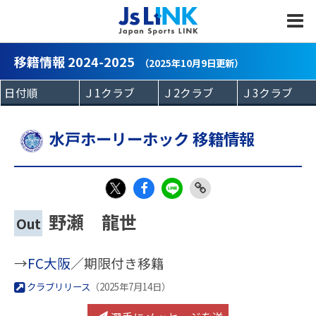
MENU
移籍情報 2024-2025
（2025年10月9日更新）
水戸ホーリーホック 移籍情報
Fac
LIN
Link
X
野瀬 龍世
Out
eb
E
Copy
oo
→
FC大阪
／期限付き移籍
k
クラブリリース
（2025年7月14日）