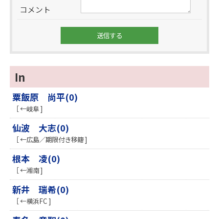
コメント
In
粟飯原 尚平(0)
［ ←岐阜 ]
仙波 大志(0)
［ ←広島／期限付き移籍 ]
根本 凌(0)
［ ←湘南 ]
新井 瑞希(0)
［ ←横浜FC ]