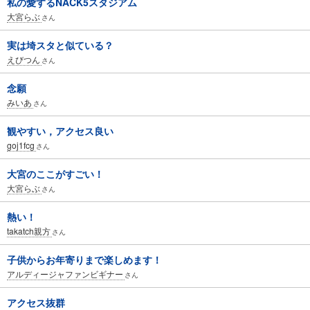
私の愛するNACK5スタジアム
大宮らぶ
さん
実は埼スタと似ている？
えびつん
さん
念願
みいあ
さん
観やすい，アクセス良い
goj1fcg
さん
大宮のここがすごい！
大宮らぶ
さん
熱い！
takatch親方
さん
子供からお年寄りまで楽しめます！
アルディージャファンビギナー
さん
アクセス抜群