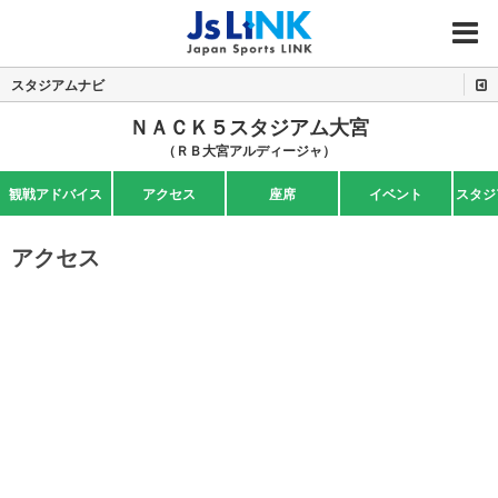
MENU
スタジアムナビ
ＮＡＣＫ５スタジアム大宮
（ＲＢ大宮アルディージャ）
観戦アドバイス
アクセス
座席
イベント
スタジ
アクセス