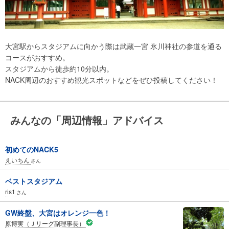
大宮駅からスタジアムに向かう際は武蔵一宮 氷川神社の参道を通る
コースがおすすめ。
スタジアムから徒歩約10分以内。
NACK周辺のおすすめ観光スポットなどをぜひ投稿してください！
みんなの「周辺情報」アドバイス
初めてのNACK5
えいちん
さん
ベストスタジアム
ris1
さん
GW終盤、大宮はオレンジ一色！
原博実（Ｊリーグ副理事長）