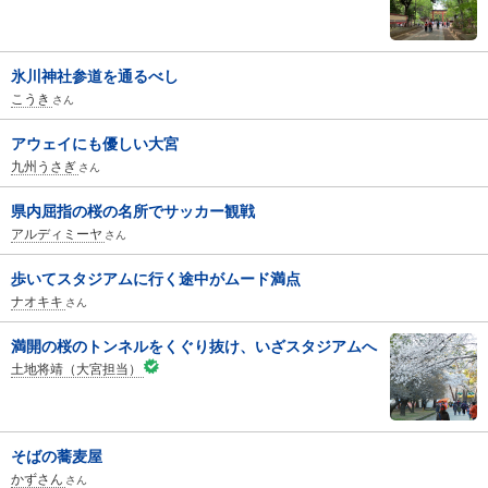
氷川神社参道を通るべし
こうき
さん
アウェイにも優しい大宮
九州うさぎ
さん
県内屈指の桜の名所でサッカー観戦
アルディミーヤ
さん
歩いてスタジアムに行く途中がムード満点
ナオキキ
さん
満開の桜のトンネルをくぐり抜け、いざスタジアムへ
土地将靖（大宮担当）
そばの蕎麦屋
かずさん
さん