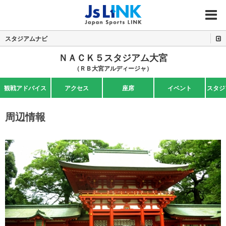
MENU
スタジアムナビ
ＮＡＣＫ５スタジアム大宮
（ＲＢ大宮アルディージャ）
観戦アドバイス
アクセス
座席
イベント
スタジ
周辺情報