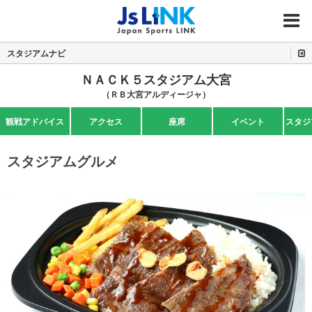
MENU
スタジアムナビ
ＮＡＣＫ５スタジアム大宮
（ＲＢ大宮アルディージャ）
観戦アドバイス
アクセス
座席
イベント
スタジ
スタジアムグルメ