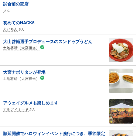
試合前の売店
さん
初めてのNACK5
えいちん
さん
大山啓輔選手プロデュースのスンドゥブうどん
土地将靖（大宮担当）
大宮ナポリタンが登場
土地将靖（大宮担当）
アウェイグルメも楽しめます
アルディミーヤ
さん
順延開催でハロウィンイベント強行につき、季節限定