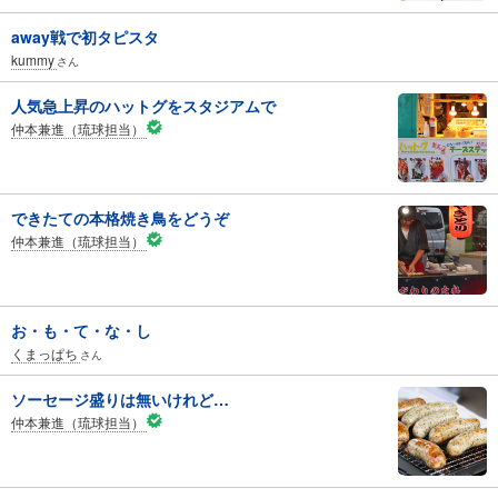
away戦で初タピスタ
kummy
さん
人気急上昇のハットグをスタジアムで
仲本兼進（琉球担当）
できたての本格焼き鳥をどうぞ
仲本兼進（琉球担当）
お・も・て・な・し
くまっぱち
さん
ソーセージ盛りは無いけれど…
仲本兼進（琉球担当）