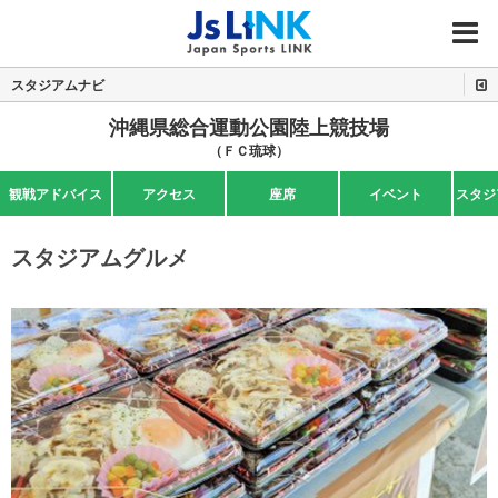
MENU
スタジアムナビ
沖縄県総合運動公園陸上競技場
（ＦＣ琉球）
観戦アドバイス
アクセス
座席
イベント
スタジ
スタジアムグルメ