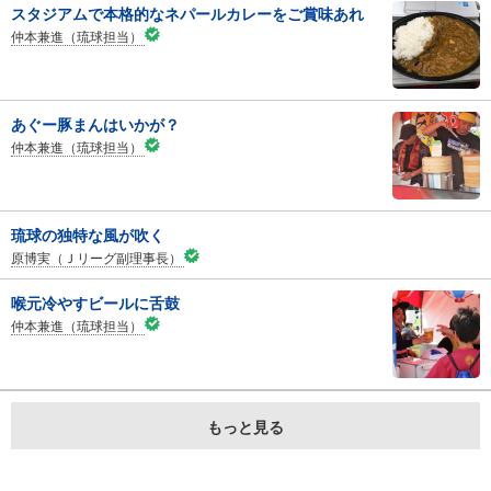
スタジアムで本格的なネパールカレーをご賞味あれ
仲本兼進（琉球担当）
あぐー豚まんはいかが？
仲本兼進（琉球担当）
琉球の独特な風が吹く
原博実（Ｊリーグ副理事長）
喉元冷やすビールに舌鼓
仲本兼進（琉球担当）
もっと見る