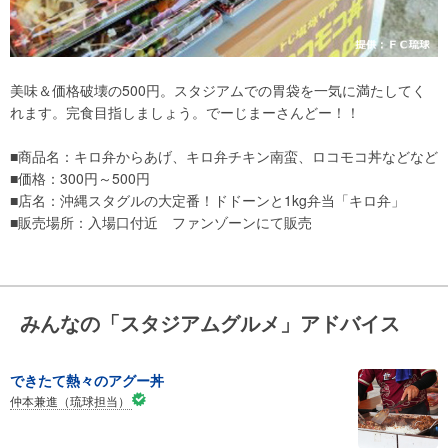
美味＆価格破壊の500円。スタジアムでの胃袋を一気に満たしてく
れます。完食目指しましょう。でーじまーさんどー！！
■商品名：キロ弁からあげ、キロ弁チキン南蛮、ロコモコ丼などなど
■価格：300円～500円
■店名：沖縄スタグルの大定番！ドドーンと1kg弁当「キロ弁」
■販売場所：入場口付近 ファンゾーンにて販売
みんなの「スタジアムグルメ」アドバイス
できたて熱々のアグー丼
仲本兼進（琉球担当）