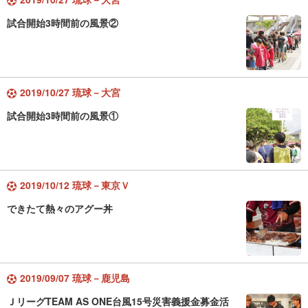
試合開始3時間前の風景②
2019/10/27 琉球－大宮
試合開始3時間前の風景①
2019/10/12 琉球－東京Ｖ
できたて熱々のアグー丼
2019/09/07 琉球－鹿児島
ＪリーグTEAM AS ONE台風15号災害義援金募金活