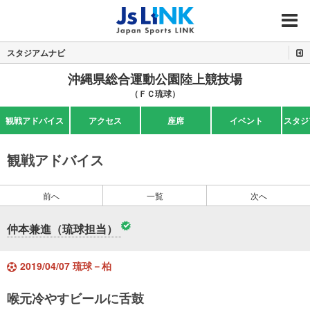
MENU
スタジアムナビ
沖縄県総合運動公園陸上競技場
（ＦＣ琉球）
観戦アドバイス
アクセス
座席
イベント
スタジ
観戦アドバイス
前へ
一覧
次へ
仲本兼進（琉球担当）
2019/04/07 琉球－柏
喉元冷やすビールに舌鼓