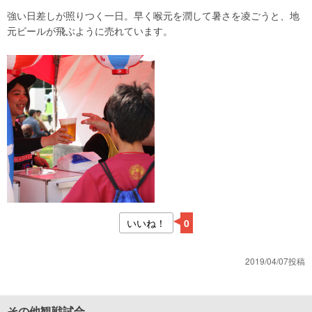
強い日差しが照りつく一日。早く喉元を潤して暑さを凌ごうと、地
元ビールが飛ぶように売れています。
いいね！
0
2019/04/07投稿
その他観戦試合