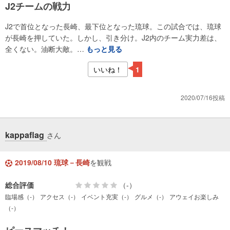
J2チームの戦力
J2で首位となった長崎、最下位となった琉球。この試合では、琉球
が長崎を押していた。しかし、引き分け。J2内のチーム実力差は、
全くない。油断大敵。…
もっと見る
いいね！
1
2020/07/16投稿
kappaflag
さん
2019/08/10 琉球－長崎
を観戦
総合評価
（-）
臨場感（-）
アクセス（-）
イベント充実（-）
グルメ（-）
アウェイお楽しみ
（-）