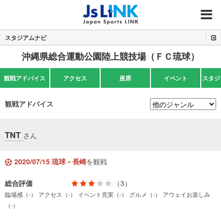
MENU
スタジアムナビ
沖縄県総合運動公園陸上競技場（ＦＣ琉球）
観戦アドバイス
アクセス
座席
イベント
スタジ
観戦アドバイス
TNT
さん
2020/07/15 琉球－長崎
を観戦
総合評価
（3）
臨場感（-）
アクセス（-）
イベント充実（-）
グルメ（-）
アウェイお楽しみ
（-）