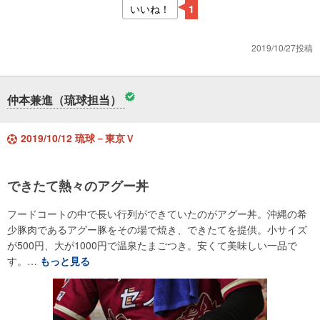
いいね！
1
2019/10/27投稿
仲本兼進（琉球担当）
2019/10/12 琉球－東京Ｖ
できたて熱々のアグー丼
フードコートの中で長い行列ができていたのがアグー丼。沖縄の希
少豚肉であるアグー豚をその場で焼き、できたてを提供。小サイズ
が500円、大が1000円で温泉たまごつき。安くて美味しい一品で
す。…
もっと見る