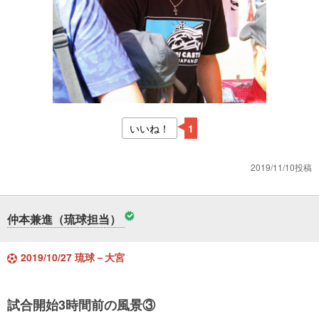
いいね！
1
2019/11/10投稿
仲本兼進（琉球担当）
2019/10/27 琉球－大宮
試合開始3時間前の風景③