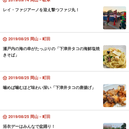
レイ・ファジアーノを迎え撃つファジ丸！
2019/08/25 岡山－町田
瀬戸内の海の幸がたっぷりの「下津井タコの海鮮塩焼
きそば」
2019/08/25 岡山－町田
噛めば噛むほど味わい深い「下津井タコの唐揚げ」
2019/08/25 岡山－町田
浴衣デーはみんなで盆踊り！