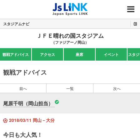
MENU
スタジアムナビ
ＪＦＥ晴れの国スタジアム
（ファジアーノ岡山）
観戦アドバイス
アクセス
座席
イベント
スタジ
観戦アドバイス
前へ
一覧
次へ
尾原千明（岡山担当）
2018/03/11 岡山－大分
今日も大人気！