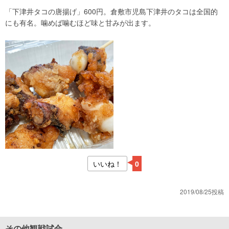
「下津井タコの唐揚げ」600円。倉敷市児島下津井のタコは全国的
にも有名。噛めば噛むほど味と甘みが出ます。
いいね！
0
2019/08/25投稿
その他観戦試合