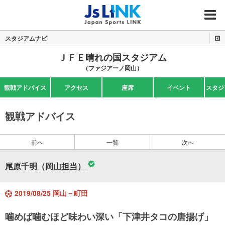
MENU
スタジアムナビ
ＪＦＥ晴れの国スタジアム
（ファジアーノ岡山）
観戦アドバイス
アクセス
座席
イベント
スタジ
観戦アドバイス
前へ
一覧
次へ
尾原千明（岡山担当）
2019/08/25 岡山－町田
噛めば噛むほど味わい深い「下津井タコの唐揚げ」