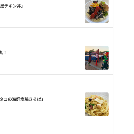
 黒チキン丼」
丸！
タコの海鮮塩焼きそば」