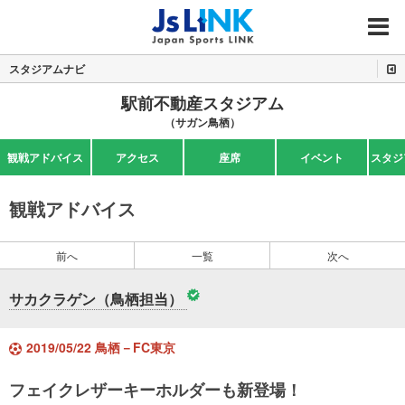
MENU
スタジアムナビ
駅前不動産スタジアム
（サガン鳥栖）
観戦アドバイス
アクセス
座席
イベント
スタジ
観戦アドバイス
前へ
一覧
次へ
サカクラゲン（鳥栖担当）
2019/05/22 鳥栖－FC東京
フェイクレザーキーホルダーも新登場！